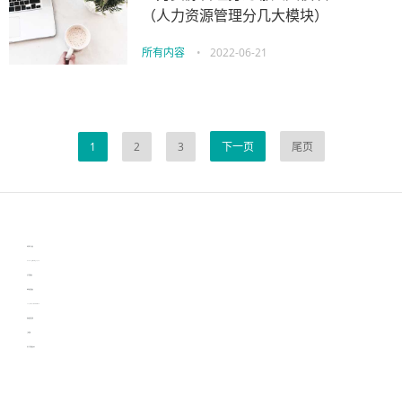
（人力资源管理分几大模块）
所有内容
•
2022-06-21
1
2
3
下一页
尾页
伙伴云
3D视觉相机资讯
协作机器人资讯
learn english in singapore
生产管理资讯
物流供应链资讯
experiment record software
新加坡英语培训
工单管理
电子元器件资讯中心