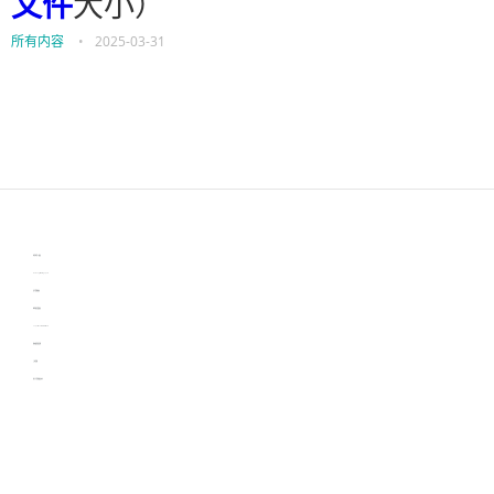
文件
大小）
所有内容
•
2025-03-31
伙伴云
3D视觉相机资讯
协作机器人资讯
learn english in singapore
生产管理资讯
物流供应链资讯
experiment record software
新加坡英语培训
工单管理
电子元器件资讯中心