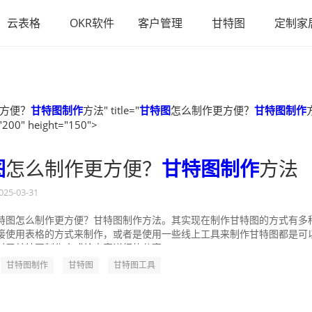
云表格
OKR软件
客户管理
甘特图
定制家
方便？
甘特图制作
方法" title="
甘特图
怎么制作更方便？
甘特图制作
"200" height="150">
图
怎么制作更方便？
甘特图制作
方法
025-03-31
特图怎么制作更方便？甘特图制作方法。其实现在制作甘特图的方式有多
接使用表格的方式来制作，或者是使用一些线上工具来制作甘特图都是可
对于甘特图制作方式给大家详细的分享一...
甘特图制作
甘特图
甘特图工具