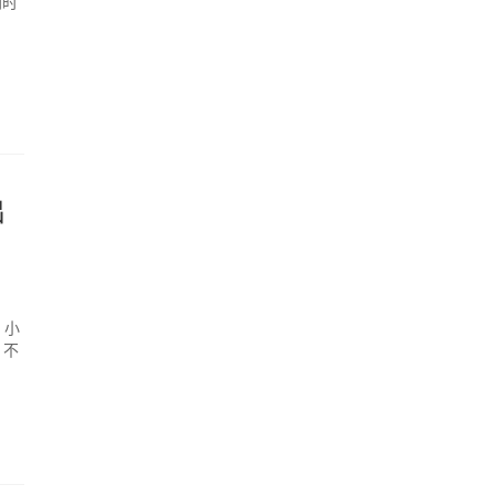
同时
出
 小
，不