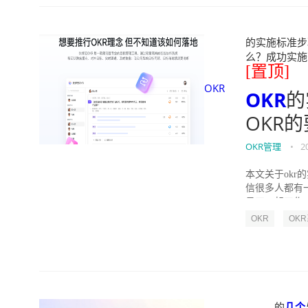
的实施标准步骤
么？成功实施落地O
[置顶]
OKR
OKR
的
OKR
OKR管理
•
2
本文关于okr
信很多人都有
员工一起工作，
OKR
OK
的
几个