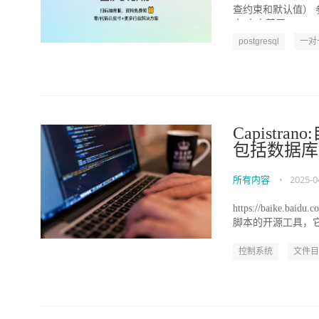
查约束和默认值） 
言 本文基于 Po...
postgresql
一对
Capist
包括数据库
所有内容
•
2025-0
https://baike.bai
脚本的开源工具，它主
控制系统
文件目