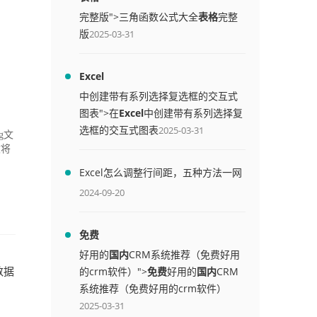
完整版">三角函数公式大全
表格
完整
版
2025-03-31
Excel
中创建带有系列选择复选框的交互式
图表">在
Excel
中创建带有系列选择复
选框的交互式图表
2025-03-31
g文
文将
Excel怎么调整行间距，五种方法一网
打尽
2024-09-20
免费
好用的
国内
CRM系统推荐（免费好用
）数据
的crm软件）">
免费
好用的
国内
CRM
系统推荐（免费好用的crm软件）
2025-03-31