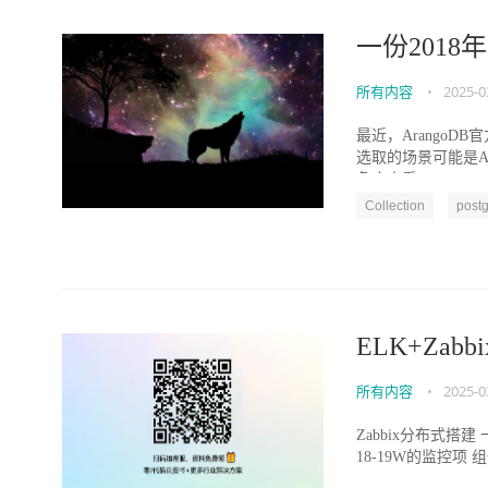
一份2018
所有内容
•
2025-0
最近，ArangoD
选取的场景可能是A
角度来看...
Collection
postg
ELK+Zabbi
所有内容
•
2025-0
Zabbix分布式搭建
18-19W的监控项 组件