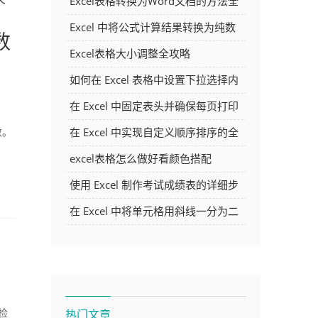
Excel表格转换为Word文档的方法全
解析
Excel 中将公式计算结果转换为纯数
数
字的多种方法
Excel表格大小调整全攻略
如何在 Excel 表格中设置下拉选择内
容
在 Excel 中固定表头并确保每页打印
时都显示表头的方法详解
在 Excel 中实现自定义顺序排序的全
参数。
面指南
excel表格怎么做好看颜色搭配
使用 Excel 制作考试成绩表的详细步
骤及技巧
在 Excel 中将单元格用斜线一分为二
的方法详解
热门文章
检