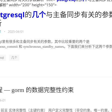
" width="200" height="150">
tgresql
的
几个
与主备同步有关的参
析
容
•
2025-04-01
gresql里有很多和主备同步有关的参数，其中比较重要的两个是
ronous_commit 和 synchronous_standby_names。下面我们来分析下这两个
sql
几个
程 — gorm 的数据完整性约束
4-01
录 前言 实体完整性（主键约束） 用户定义完整性（非空约束、唯一约束、