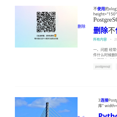
不
使用
的xlog
height="150
Postgr
删除
删除
不
所有内容
•
2
一、问题 经常
件什么时候删除
从原理上对这些
postgresql
3
连接
Pos
库" width=
Pyth