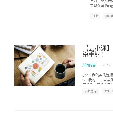
日前，华为云数据
完整保留 Pos
首推
postg
【云小课】
杀手锏！
所有内容
•
2025-0
小A：我的实例连接
C：我的…… 自从
要着急，跟着小云妹，
云数据库
SQL S