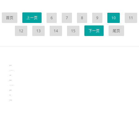
首页
上一页
6
7
8
9
10
11
12
13
14
15
下一页
尾页
伙伴云
3D视觉相机资讯
协作机器人资讯
learn english in singapore
生产管理资讯
物流供应链资讯
experiment record software
新加坡英语培训
工单管理
电子元器件资讯中心