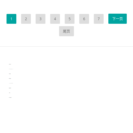
1
2
3
4
5
6
7
下一页
尾页
伙伴云
3D视觉相机资讯
协作机器人资讯
learn english in singapore
生产管理资讯
物流供应链资讯
experiment record software
新加坡英语培训
工单管理
电子元器件资讯中心