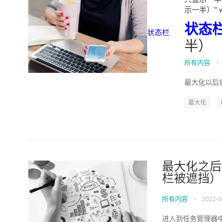
示一半）" wid
状态
状态栏
半）
所有内容
•
最大化以后状
最大化
最大化之后
栏被遮挡）
所有内容
•
2022-0
进入到任务管理器中，