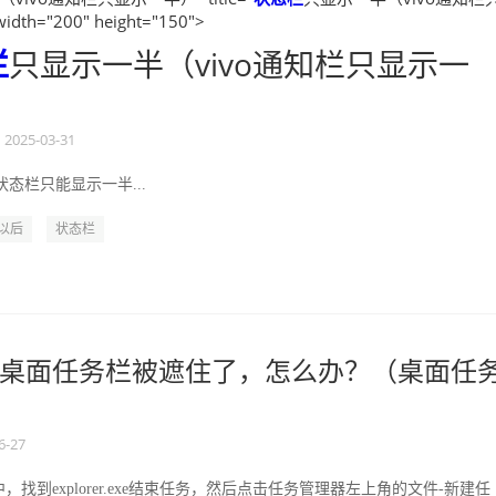
th="200" height="150">
栏
只显示一半（vivo通知栏只显示一
2025-03-31
态栏只能显示一半...
以后
状态栏
桌面任务栏被遮住了，怎么办？（桌面任
6-27
找到explorer.exe结束任务，然后点击任务管理器左上角的文件-新建任