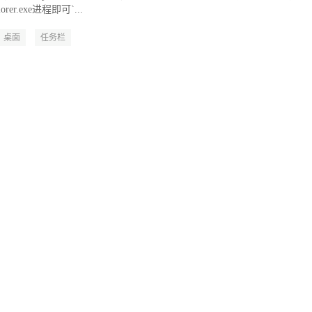
er.exe进程即可`...
桌面
任务栏