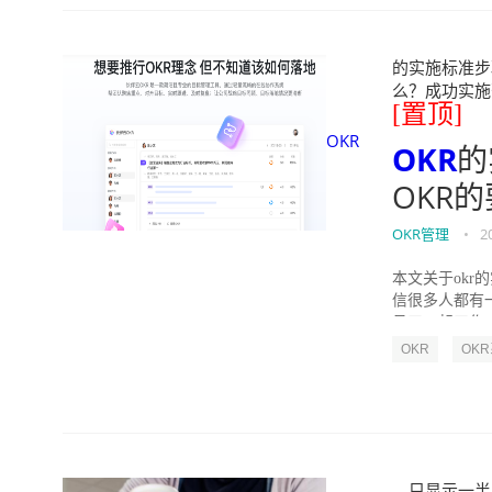
的实施标准步骤
么？成功实施落地O
[置顶]
OKR
OKR
的
OKR
OKR管理
•
2
本文关于okr
信很多人都有
员工一起工作，
OKR
OK
只显示一半（