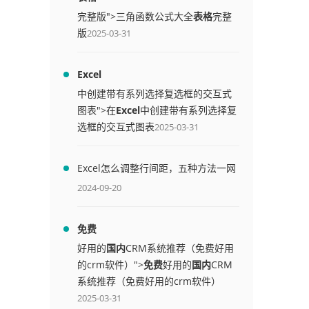
完整版">三角函数公式大全
表格
完整
版
2025-03-31
Excel
中创建带有系列选择复选框的交互式
图表">在
Excel
中创建带有系列选择复
选框的交互式图表
2025-03-31
Excel怎么调整行间距，五种方法一网
打尽
2024-09-20
免费
好用的
国内
CRM系统推荐（免费好用
的crm软件）">
免费
好用的
国内
CRM
系统推荐（免费好用的crm软件）
2025-03-31