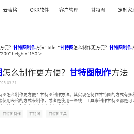
云表格
OKR软件
客户管理
甘特图
定制家
方便？
甘特图制作
方法" title="
甘特图
怎么制作更方便？
甘特图制作
"200" height="150">
图
怎么制作更方便？
甘特图制作
方法
025-03-31
特图怎么制作更方便？甘特图制作方法。其实现在制作甘特图的方式有多
接使用表格的方式来制作，或者是使用一些线上工具来制作甘特图都是可
对于甘特图制作方式给大家详细的分享一...
甘特图制作
甘特图
甘特图工具