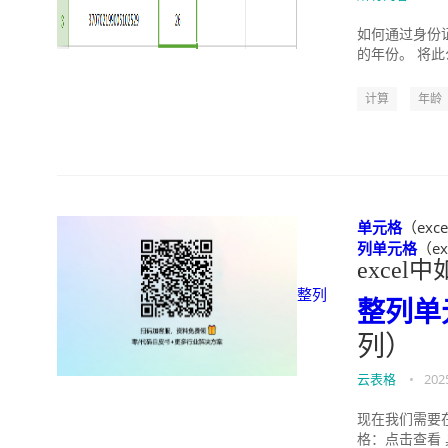
如何通过身份
的年份。 将此
IF(LEN(A3)=15
计算
年龄
单元格
（exc
列
单元格
（ex
exce
整列
整列
单
列）
云表格
•
202
现在我们需要
格：点击查看 