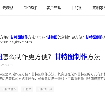
云表格
OKR软件
客户管理
甘特图
定制家
方便？
甘特图制作
方法" title="
甘特图
怎么制作更方便？
甘特图制作
"200" height="150">
图
怎么制作更方便？
甘特图制作
方法
025-03-31
特图怎么制作更方便？甘特图制作方法。其实现在制作甘特图的方式有多
接使用表格的方式来制作，或者是使用一些线上工具来制作甘特图都是可
对于甘特图制作方式给大家详细的分享一...
甘特图制作
甘特图
甘特图工具