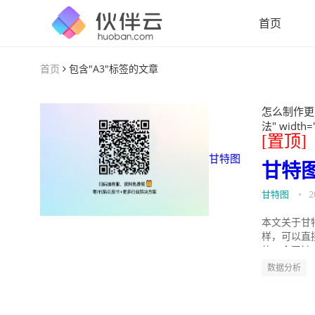
首页
首页
包含"A3"标签的文章
怎么制作更
法" width=
[置顶]
甘特图
甘特
甘特图
•
2
本文关于甘
样，可以直
的。今天针
数据分析