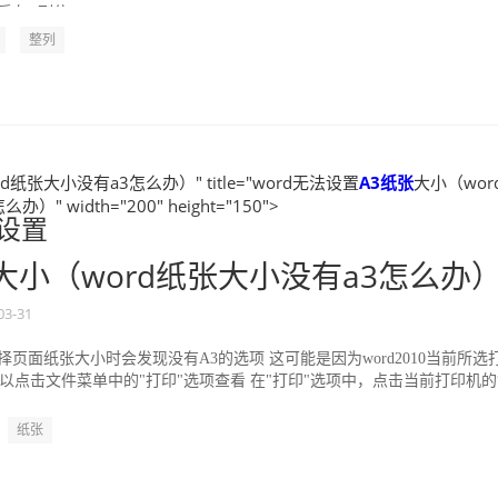
在B列位...
整列
d纸张大小没有a3怎么办）" title="word无法设置
A3
纸张
大小（wor
）" width="200" height="150">
法设置
大小（word纸张大小没有a3怎么办
03-31
有时选择页面纸张大小时会发现没有A3的选项 这可能是因为word2010当前所选
以点击文件菜单中的"打印"选项查看 在"打印"选项中，点击当前打印机的
纸张