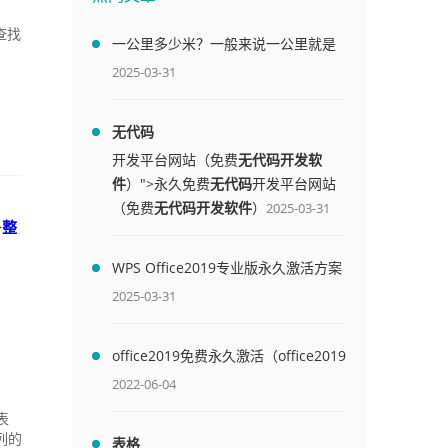
查找
一公里多少米？一般来说一公里就是
1000米
2025-03-31
无代码
开发平台网站（免费
无代码开发软
件
）">永久免费
无代码
开发平台网站
（免费
无代码开发软件
）
2025-03-31
一
整
WPS Office2019专业版永久激活方案
(附终身授权序列号)
2025-03-31
office2019免费永久激活（office2019
免费永久激活码）
2022-06-04
表
列的
表格