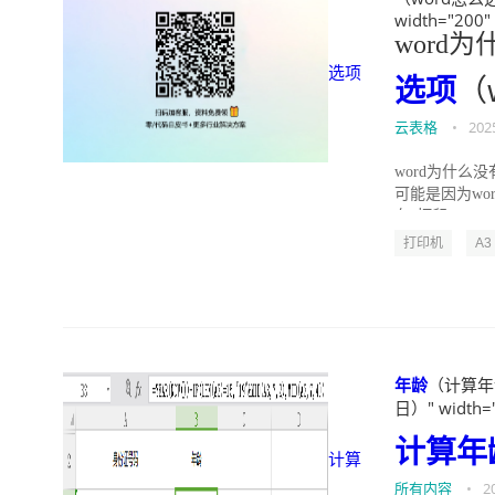
width="200"
word
选项
选项
（
云表格
•
202
word为什么
可能是因为wo
在"打印"...
打印机
A3
年龄
（计算年龄
日）" width="
计算
年
计算
所有内容
•
2