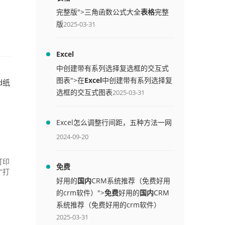
完整版">三角函数公式大全
表格
完整
版
2025-03-31
Excel
中创建带有系列选择复选框的交互式
图表">在
Excel
中创建带有系列选择复
d纸
选框的交互式图表
2025-03-31
）
Excel怎么调整行间距，五种方法一网
打尽
2024-09-20
打印
免费
“打
好用的
国内
CRM系统推荐（免费好用
的crm软件）">
免费
好用的
国内
CRM
系统推荐（免费好用的crm软件）
2025-03-31