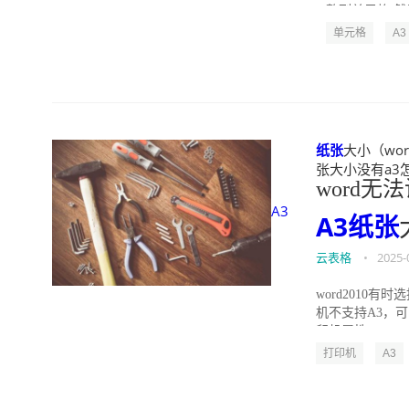
整列单元格 然后
单元格
A3
纸张
大小（wor
张大小没有a3怎么办
word无
A3
A3
纸张
云表格
•
2025-
word2010
机不支持A3，可
印机属性”...
打印机
A3