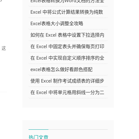
Excel表格转换为Word文档的方法全
解析
Excel 中将公式计算结果转换为纯数
字的多种方法
Excel表格大小调整全攻略
如何在 Excel 表格中设置下拉选择内
容
在 Excel 中固定表头并确保每页打印
 这
。
时都显示表头的方法详解
在 Excel 中实现自定义顺序排序的全
面指南
excel表格怎么做好看颜色搭配
使用 Excel 制作考试成绩表的详细步
骤及技巧
在 Excel 中将单元格用斜线一分为二
的方法详解
热门文章