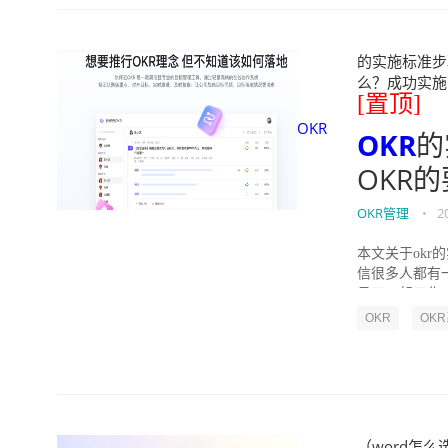
的实施标准步骤
么？成功实施落地O
[置顶]
OKR
OKR
的
OKR
OKR管理
•
2
本文关于okr
信很多人都有
员工一起工作，
OKR
OK
（word怎么选