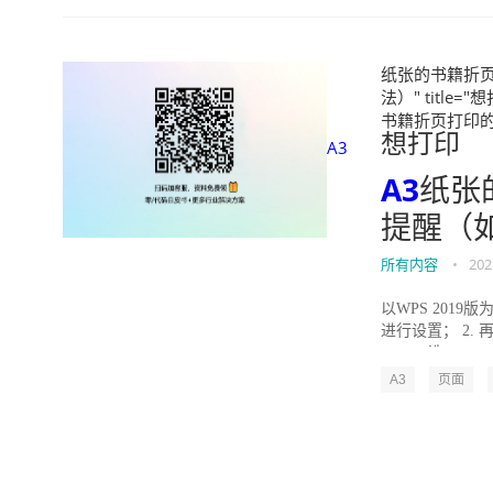
纸张的书籍折
法）" title="
书籍折页打印的方法）
想打印
A3
A3
纸张
提醒（
所有内容
•
202
以WPS 201
进行设置； 2.
“A3”，选...
A3
页面