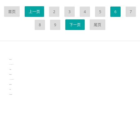
首页
上一页
2
3
4
5
6
7
8
9
下一页
尾页
伙伴云
3D视觉相机资讯
协作机器人资讯
learn english in singapore
生产管理资讯
物流供应链资讯
experiment record software
新加坡英语培训
工单管理
电子元器件资讯中心