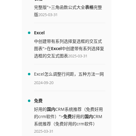
完整版">三角函数公式大全
表格
完整
版
2025-03-31
Excel
中创建带有系列选择复选框的交互式
图表">在
Excel
中创建带有系列选择复
选框的交互式图表
2025-03-31
Excel怎么调整行间距，五种方法一网
打尽
2024-09-20
免费
好用的
国内
CRM系统推荐（免费好用
的crm软件）">
免费
好用的
国内
CRM
系统推荐（免费好用的crm软件）
2025-03-31