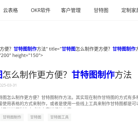
云表格
OKR软件
客户管理
甘特图
定制家
方便？
甘特图制作
方法" title="
甘特图
怎么制作更方便？
甘特图制作
"200" height="150">
图
怎么制作更方便？
甘特图制作
方法
025-03-31
特图怎么制作更方便？甘特图制作方法。其实现在制作甘特图的方式有多
接使用表格的方式来制作，或者是使用一些线上工具来制作甘特图都是可
对于甘特图制作方式给大家详细的分享一...
甘特图制作
甘特图
甘特图工具