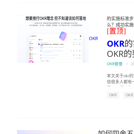
的实施标准步骤
么？成功实施落地O
[置顶]
OKR
OKR
的
OKR
OKR管理
•
2
本文关于okr
信很多人都有
员工一起工作，
OKR
OK
如何四舍五