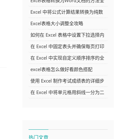
Excel表格转换为Word文档的方法全
解析
Excel 中将公式计算结果转换为纯数
字的多种方法
Excel表格大小调整全攻略
如何在 Excel 表格中设置下拉选择内
容
在 Excel 中固定表头并确保每页打印
时都显示表头的方法详解
在 Excel 中实现自定义顺序排序的全
面指南
excel表格怎么做好看颜色搭配
使用 Excel 制作考试成绩表的详细步
骤及技巧
在 Excel 中将单元格用斜线一分为二
的方法详解
热门文章