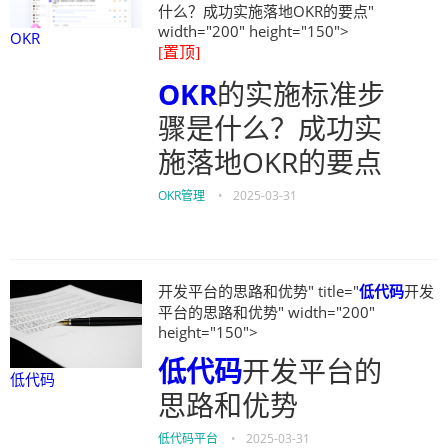
什么？成功实施落地OKR的要点"
width="200" height="150">
OKR
[置顶]
OKR
的实施标准步
骤是什么？成功实
施落地OKR的要点
OKR管理
•
2025-03-31
开发平台的思路和优势" title="
低代码
开发
平台的思路和优势" width="200"
height="150">
低代码
开发平台的
低代码
思路和优势
低代码平台
•
2025-03-31