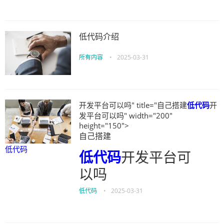
低代码介绍
所有内容
•
2025-03-31
开发平台可以吗" title="自己搭建
低代码
开
发平台可以吗" width="200"
height="150">
自己搭建
低代码
低代码
开发平台可
以吗
低代码
•
2025-03-31