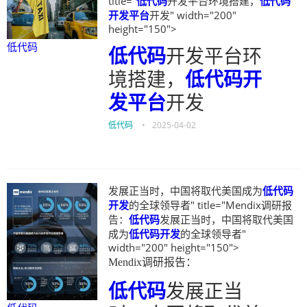
title="
低代码
开发平台环境搭建，
低代码
开发平台
开发" width="200"
height="150">
低代码
低代码
开发平台环
境搭建，
低代码开
发平台
开发
低代码
•
2025-04-02
发展正当时，中国将取代美国成为
低代码
开发
的全球领导者" title="Mendix调研报
告：
低代码
发展正当时，中国将取代美国
成为
低代码开发
的全球领导者"
width="200" height="150">
Mendix调研报告：
低代码
发展正当