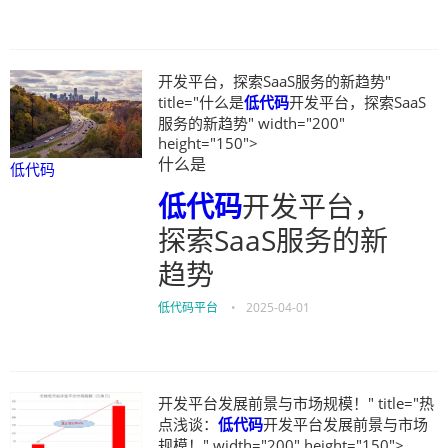
开发平台，探索SaaS服务的新趋势"
title="什么是
低代码
开发平台，探索SaaS
服务的新趋势" width="200"
height="150">
什么是
低代码
低代码
开发平台，
探索SaaS服务的新
趋势
低代码平台
•
2025-04-01
开发平台发展前景与市场规模！" title="热
点浅谈：
低代码
开发平台发展前景与市场
规模！" width="200" height="150">