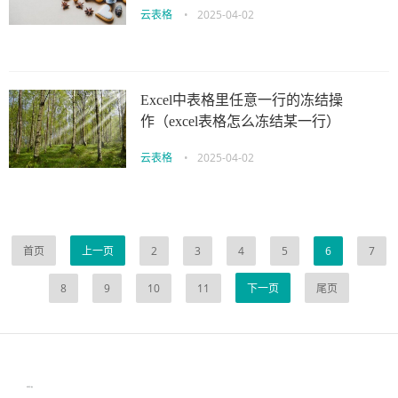
云表格
•
2025-04-02
Excel中表格里任意一行的冻结操
作（excel表格怎么冻结某一行）
云表格
•
2025-04-02
首页
上一页
2
3
4
5
6
7
8
9
10
11
下一页
尾页
伙伴云
3D视觉相机资讯
协作机器人资讯