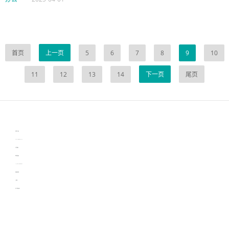
首页
上一页
5
6
7
8
9
10
11
12
13
14
下一页
尾页
伙伴云
3D视觉相机资讯
协作机器人资讯
learn english in singapore
生产管理资讯
物流供应链资讯
experiment record software
新加坡英语培训
工单管理
电子元器件资讯中心