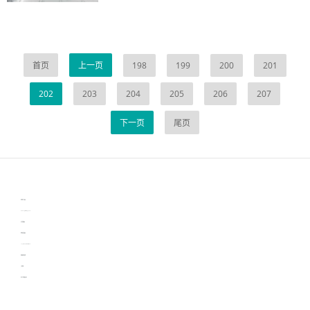
首页
上一页
198
199
200
201
202
203
204
205
206
207
下一页
尾页
伙伴云
3D视觉相机资讯
协作机器人资讯
learn english in singapore
生产管理资讯
物流供应链资讯
experiment record software
新加坡英语培训
工单管理
电子元器件资讯中心