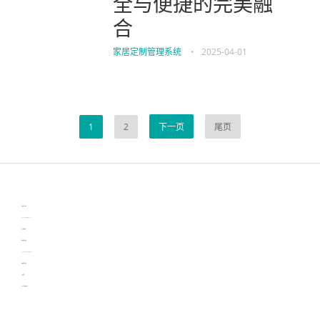
全与便捷的完美融
合
家居定制管理系统
•
2025-04-01
1
2
下一页
尾页
伙伴云
3D视觉相机资讯
协作机器人资讯
learn english in singapore
生产管理资讯
物流供应链资讯
experiment record software
新加坡英语培训
工单管理
电子元器件资讯中心