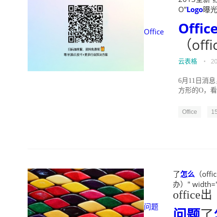
O”
Logo
曝光（
Offic
Office
（offi
云表格
•
20
6月11日消息
方形的O，看起
20...
Office
1
了
怎么
（offi
办）" width="
office出
问题
问题
了