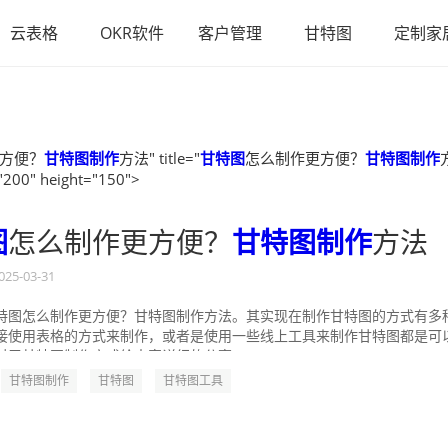
云表格
OKR软件
客户管理
甘特图
定制家
方便？
甘特图制作
方法" title="
甘特图
怎么制作更方便？
甘特图制作
"200" height="150">
图
怎么制作更方便？
甘特图制作
方法
025-03-31
特图怎么制作更方便？甘特图制作方法。其实现在制作甘特图的方式有多
接使用表格的方式来制作，或者是使用一些线上工具来制作甘特图都是可
对于甘特图制作方式给大家详细的分享一...
甘特图制作
甘特图
甘特图工具