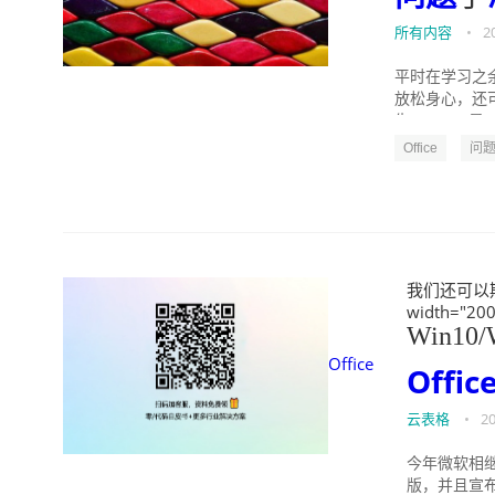
所有内容
•
2
平时在学习之
放松身心，还
生。 Steam
Office
问
我们还可以期待
width="200
Win10
Office
Offic
云表格
•
20
今年微软相继发布了O
版，并且宣布毋