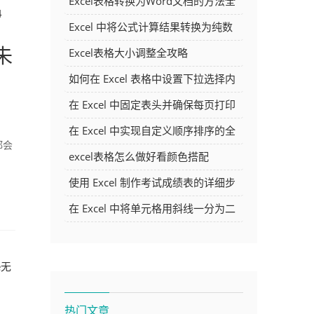
Excel表格转换为Word文档的方法全
4
解析
Excel 中将公式计算结果转换为纯数
未
字的多种方法
Excel表格大小调整全攻略
如何在 Excel 表格中设置下拉选择内
容
在 Excel 中固定表头并确保每页打印
时都显示表头的方法详解
在 Excel 中实现自定义顺序排序的全
都会
面指南
excel表格怎么做好看颜色搭配
使用 Excel 制作考试成绩表的详细步
骤及技巧
在 Excel 中将单元格用斜线一分为二
的方法详解
e无
热门文章