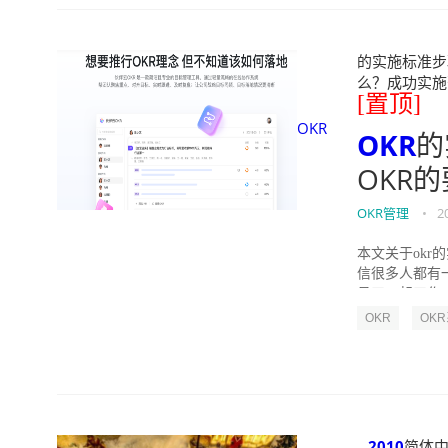
的实施标准步骤
么？成功实施落地O
[置顶]
OKR
OKR
的
OKR
OKR管理
•
2
本文关于okr
信很多人都有
员工一起工作，
OKR
OK
2010
简体中