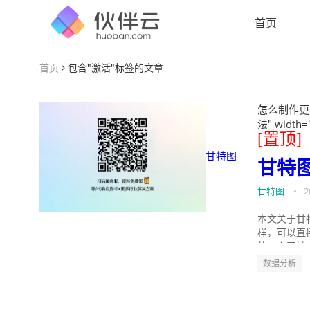
首页
首页
包含"激活"标签的文章
怎么制作更
法" width=
[置顶]
甘特图
甘特
甘特图
•
2
本文关于甘
样，可以直
的。今天针
数据分析