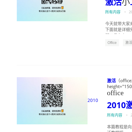
激活
小
所有内容
•
2
今天就带大家来
下面就是详细完
解工具在上...
Office
激
激活
（office
height="150
office
2010
2010
所有内容
•
本篇教程是向朋