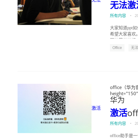
无法
激
所有内容
•
2
大家知道ppt
希望大家喜欢。
下拉菜单按钮，
Office
无
office（华为
height="150
华为
激活
激活
o
所有内容
•
2
office助手是