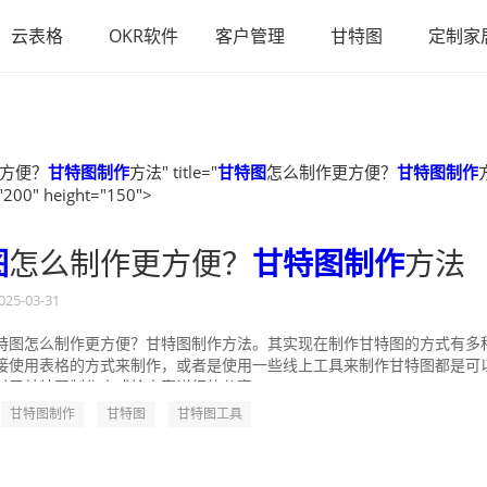
云表格
OKR软件
客户管理
甘特图
定制家
方便？
甘特图制作
方法" title="
甘特图
怎么制作更方便？
甘特图制作
"200" height="150">
图
怎么制作更方便？
甘特图制作
方法
025-03-31
特图怎么制作更方便？甘特图制作方法。其实现在制作甘特图的方式有多
接使用表格的方式来制作，或者是使用一些线上工具来制作甘特图都是可
对于甘特图制作方式给大家详细的分享一...
甘特图制作
甘特图
甘特图工具