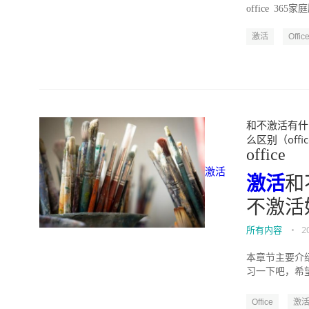
office 36
激活
Offic
和不激活有什么区
么区别（offic
office
激活
激活
和
不激活
所有内容
•
2
本章节主要介绍
习一下吧，希望对
KMS_Activ...
Office
激