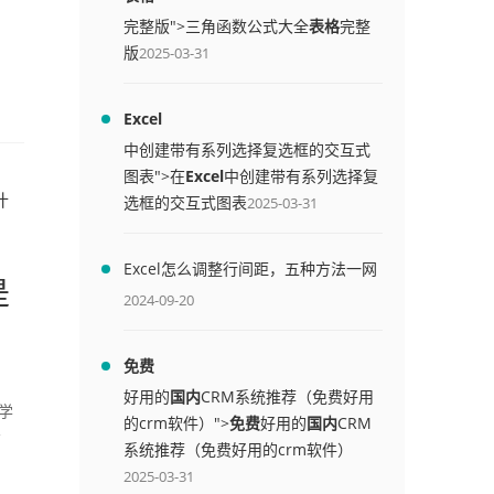
完整版">三角函数公式大全
表格
完整
版
2025-03-31
Excel
中创建带有系列选择复选框的交互式
图表">在
Excel
中创建带有系列选择复
什
选框的交互式图表
2025-03-31
Excel怎么调整行间距，五种方法一网
是
打尽
2024-09-20
免费
好用的
国内
CRM系统推荐（免费好用
学
的crm软件）">
免费
好用的
国内
CRM
-
系统推荐（免费好用的crm软件）
2025-03-31