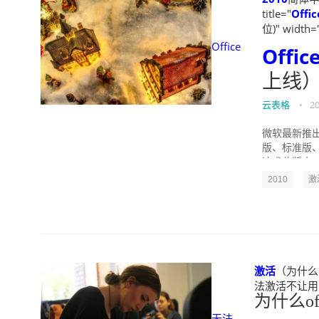
title="
Offic
位)" width=
Office
Offic
上线）
云表格
•
20
微软最新推出
版、标准版
追求此版本。 
2010
激
激活
（为什么of
法激活不让用）" w
为什么off
无法