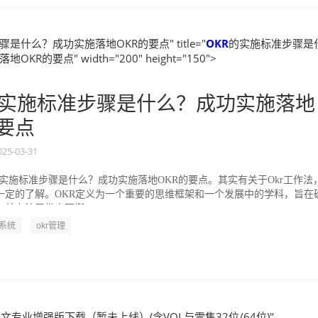
是什么？成功实施落地OKR的要点" title="
OKR
的实施标准步骤是
KR的要点" width="200" height="150">
实施标准步骤是什么？成功实施落地
的要点
025-03-31
的实施标准步骤是什么？成功实施落地OKR的要点。其实有关于Okr工作法
一定的了解。OKR定义为一个重要的思维框架和一个发展中的学科，旨在
并专注于做出可衡...
R系统
okr管理
文专业增强版下载（暂未上线）(含VOL与零售32位/64位)"