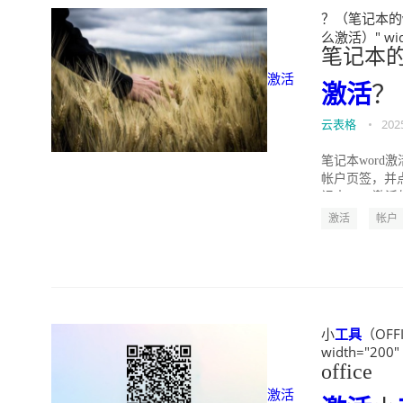
？（笔记本的wo
么激活）" widt
笔记本的
激活
激活
？
云表格
•
202
笔记本word
帐户页签，并
记本word激活
激活
帐户
小
工具
（OFFI
width="200"
office
激活