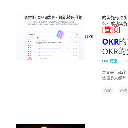
的实施标准步骤
么？成功实施落地O
[置顶]
OKR
OKR
的
OKR
OKR管理
•
2
本文关于okr
信很多人都有
员工一起工作，
OKR
OK