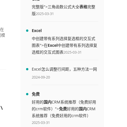
完整版">三角函数公式大全
表格
完整
版
2025-03-31
指在
Excel
规模
中创建带有系列选择复选框的交互式
图表">在
Excel
中创建带有系列选择复
选框的交互式图表
2025-03-31
Excel怎么调整行间距，五种方法一网
打尽
2024-09-20
免费
好用的
国内
CRM系统推荐（免费好用
小
的crm软件）">
免费
好用的
国内
CRM
系统推荐（免费好用的crm软件）
2025-03-31