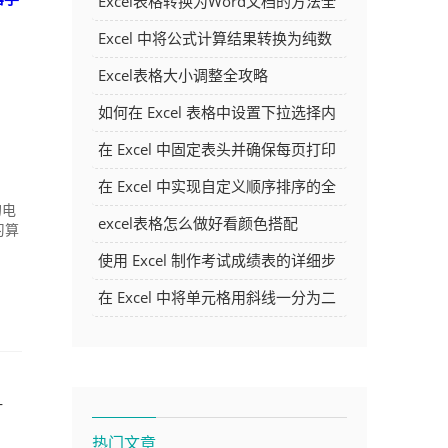
Excel表格转换为Word文档的方法全
解析
Excel 中将公式计算结果转换为纯数
字的多种方法
Excel表格大小调整全攻略
如何在 Excel 表格中设置下拉选择内
容
在 Excel 中固定表头并确保每页打印
时都显示表头的方法详解
在 Excel 中实现自定义顺序排序的全
的电
面指南
excel表格怎么做好看颜色搭配
习算
.
使用 Excel 制作考试成绩表的详细步
骤及技巧
在 Excel 中将单元格用斜线一分为二
的方法详解
—
热门文章