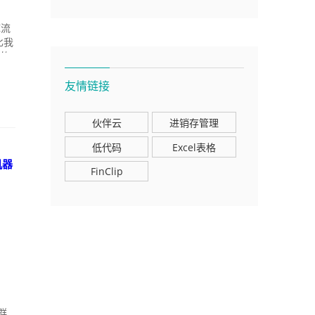
库流
比我
均的
友情链接
伙伴云
进销存管理
低代码
Excel表格
机器
FinClip
群