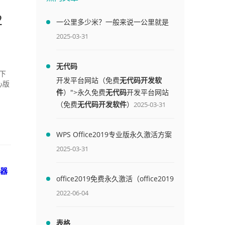
2
一公里多少米？一般来说一公里就是
1000米
2025-03-31
无代码
下
开发平台网站（免费
无代码开发软
心版
件
）">永久免费
无代码
开发平台网站
（免费
无代码开发软件
）
2025-03-31
WPS Office2019专业版永久激活方案
(附终身授权序列号)
2025-03-31
机器
office2019免费永久激活（office2019
免费永久激活码）
2022-06-04
表格