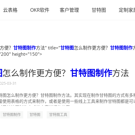
云表格
OKR软件
客户管理
甘特图
定制家
方便？
甘特图制作
方法" title="
甘特图
怎么制作更方便？
甘特图制作
"200" height="150">
图
怎么制作更方便？
甘特图制作
方法
025-03-31
特图怎么制作更方便？甘特图制作方法。其实现在制作甘特图的方式有多
接使用表格的方式来制作，或者是使用一些线上工具来制作甘特图都是可
对于甘特图制作方式给大家详细的分享一...
甘特图制作
甘特图
甘特图工具