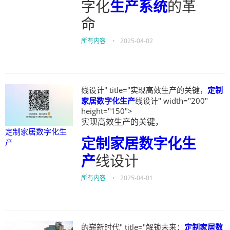
字化
生产系统
的革
命
所有内容
•
2025-04-02
线设计" title="实现高效生产的关键，
定制
家居数字化生产
线设计" width="200"
height="150">
实现高效生产的关键，
定制家居数字化生
定制家居数字化生
产
产
线设计
所有内容
•
2025-04-01
的崭新时代" title="解锁未来：
定制家居数