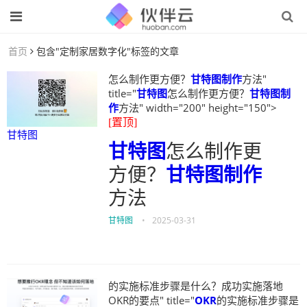
首页
包含"定制家居数字化"标签的文章
怎么制作更方便？
甘特图制作
方法"
title="
甘特图
怎么制作更方便？
甘特图制
作
方法" width="200" height="150">
[置顶]
甘特图
甘特图
怎么制作更
方便？
甘特图制作
方法
甘特图
•
2025-03-31
的实施标准步骤是什么？成功实施落地
OKR的要点" title="
OKR
的实施标准步骤是