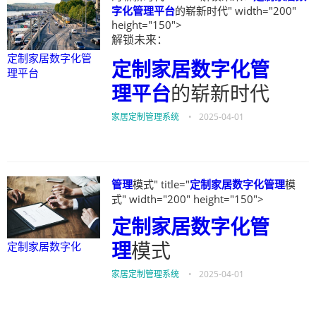
字化管理平台
的崭新时代" width="200"
height="150">
解锁未来：
定制家居数字化管
定制家居数字化管
理平台
理平台
的崭新时代
家居定制管理系统
•
2025-04-01
管理
模式" title="
定制家居数字化
管理
模
式" width="200" height="150">
定制家居数字化
管
理
模式
定制家居数字化
家居定制管理系统
•
2025-04-01