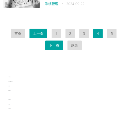
系统管理
•
2024-09-22
首页
上一页
1
2
3
4
5
下一页
尾页
伙伴云
3D视觉相机资讯
协作机器人资讯
learn english in singapore
生产管理资讯
物流供应链资讯
experiment record software
新加坡英语培训
工单管理
电子元器件资讯中心