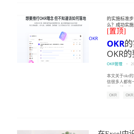
的实施标准步骤
么？成功实施落地O
[置顶]
OKR
OKR
的
OKR
OKR管理
•
2
本文关于okr
信很多人都有
员工一起工作，
OKR
OK
在Exce