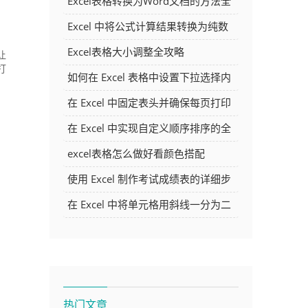
Excel表格转换为Word文档的方法全
解析
Excel 中将公式计算结果转换为纯数
字的多种方法
Excel表格大小调整全攻略
让
打
如何在 Excel 表格中设置下拉选择内
容
在 Excel 中固定表头并确保每页打印
时都显示表头的方法详解
在 Excel 中实现自定义顺序排序的全
面指南
excel表格怎么做好看颜色搭配
使用 Excel 制作考试成绩表的详细步
骤及技巧
在 Excel 中将单元格用斜线一分为二
的方法详解
热门文章