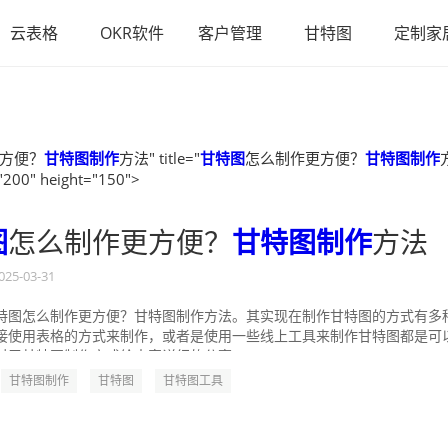
云表格
OKR软件
客户管理
甘特图
定制家
方便？
甘特图制作
方法" title="
甘特图
怎么制作更方便？
甘特图制作
"200" height="150">
图
怎么制作更方便？
甘特图制作
方法
025-03-31
特图怎么制作更方便？甘特图制作方法。其实现在制作甘特图的方式有多
接使用表格的方式来制作，或者是使用一些线上工具来制作甘特图都是可
对于甘特图制作方式给大家详细的分享一...
甘特图制作
甘特图
甘特图工具