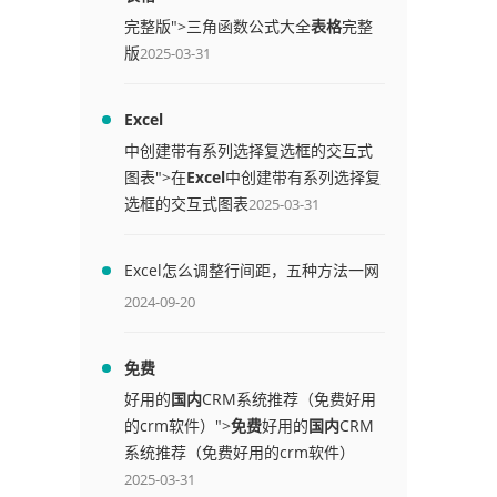
完整版">三角函数公式大全
表格
完整
版
2025-03-31
Excel
中创建带有系列选择复选框的交互式
图表">在
Excel
中创建带有系列选择复
选框的交互式图表
2025-03-31
Excel怎么调整行间距，五种方法一网
打尽
2024-09-20
免费
好用的
国内
CRM系统推荐（免费好用
的crm软件）">
免费
好用的
国内
CRM
系统推荐（免费好用的crm软件）
2025-03-31