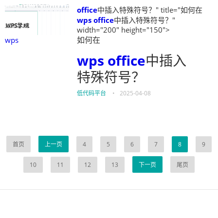
office
中插入特殊符号？" title="如何在
wps
office
中插入特殊符号？"
width="200" height="150">
wps
如何在
wps
office
中插入
特殊符号？
低代码平台
•
2025-04-08
首页
上一页
4
5
6
7
8
9
10
11
12
13
下一页
尾页
伙伴云
3D视觉相机资讯