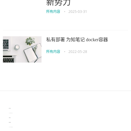
新势力
所有内容
•
2025-03-31
私有部署 为知笔记 docker容器
所有内容
•
2022-05-28
伙伴云
3D视觉相机资讯
协作机器人资讯
learn english in singapore
生产管理资讯
物流供应链资讯
experiment record software