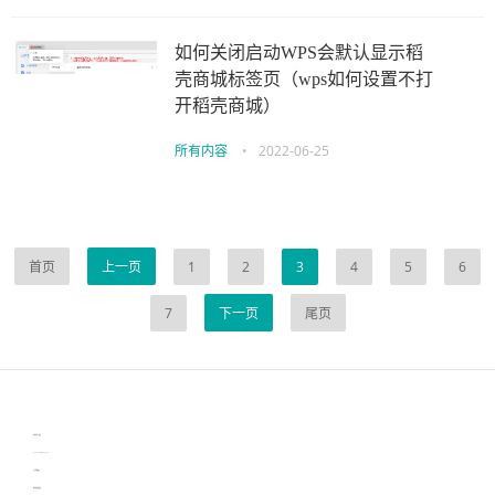
如何关闭启动WPS会默认显示稻
壳商城标签页（wps如何设置不打
开稻壳商城）
所有内容
•
2022-06-25
首页
上一页
1
2
3
4
5
6
7
下一页
尾页
伙伴云
3D视觉相机资讯
协作机器人资讯
learn english in singapore
生产管理资讯
物流供应链资讯