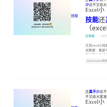
少
这不又给大家准
Excel小
技能
技能
还
（exc
云表格
•
202
又到excel
充数据…看是
不规范的日期的
Excel-excel表
还
真不少
这不
不又给大家准备了一
Excel小