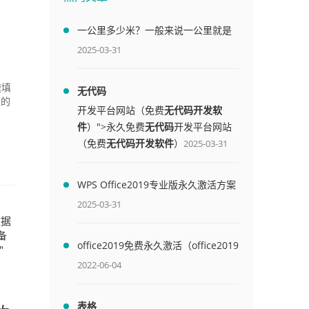
一公里多少米？一般来说一公里就是
1000米
2025-03-31
速填
无代码
人的
开发平台网站（免费
无代码开发软
件
）">永久免费
无代码
开发平台网站
（免费
无代码开发软件
）
2025-03-31
WPS Office2019专业版永久激活方案
(附终身授权序列号)
2025-03-31
数据
备
office2019免费永久激活（office2019
"
免费永久激活码）
2022-06-04
表格