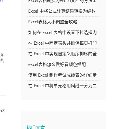
Excel表格转换为Word文档的方法全
解析
Excel 中将公式计算结果转换为纯数
字的多种方法
Excel表格大小调整全攻略
如何在 Excel 表格中设置下拉选择内
容
在 Excel 中固定表头并确保每页打印
时都显示表头的方法详解
在 Excel 中实现自定义顺序排序的全
速填
人的
面指南
excel表格怎么做好看颜色搭配
使用 Excel 制作考试成绩表的详细步
骤及技巧
在 Excel 中将单元格用斜线一分为二
的方法详解
少
这
热门文章