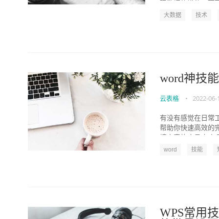
现数据的增值。下面
大数据
技术
word神技
云表格
•
2022-06-
有没有感觉在日常
帮助你快速高效的
填充表格序号 如何更
word
技能
WPS常用