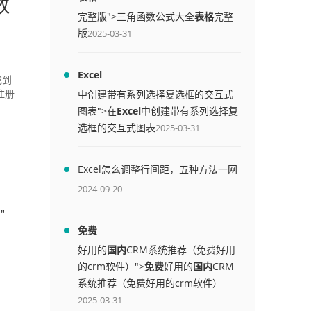
数
完整版">三角函数公式大全
表格
完整
版
2025-03-31
Excel
找到
中创建带有系列选择复选框的交互式
注册
图表">在
Excel
中创建带有系列选择复
选框的交互式图表
2025-03-31
Excel怎么调整行间距，五种方法一网
打尽
2024-09-20
"
免费
好用的
国内
CRM系统推荐（免费好用
的crm软件）">
免费
好用的
国内
CRM
系统推荐（免费好用的crm软件）
2025-03-31