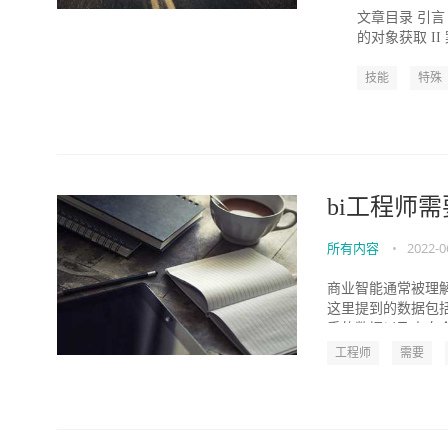
文章目录 引言 I 
的对象获取 II 
技能
特殊
bi工程师
所有内容
•
2022-0
商业智能通常被理
这里提到的数据包
手的数据以及来自企
工程师
需要