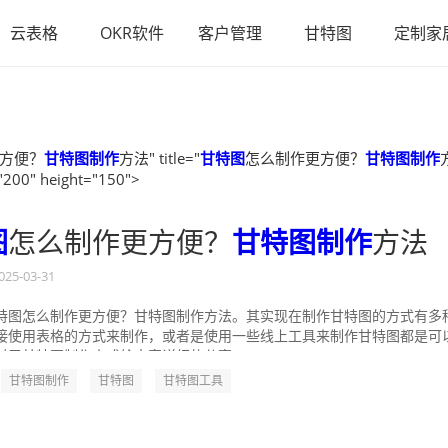
云表格
OKR软件
客户管理
甘特图
定制家
方便？
甘特图制作
方法" title="
甘特图
怎么制作更方便？
甘特图制作
"200" height="150">
图
怎么制作更方便？
甘特图制作
方法
025-03-31
特图怎么制作更方便？甘特图制作方法。其实现在制作甘特图的方式有多
接使用表格的方式来制作，或者是使用一些线上工具来制作甘特图都是可
对于甘特图制作方式给大家详细的分享一...
甘特图制作
甘特图
甘特图工具