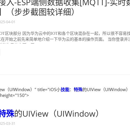
入-ESP端侧数据收集[MQTT]-实时
】（步步截图较详细）
025-04-01
OT区块部分 因为华为云中的IOT和各个区块混杂在一起，所以很不容易
所以在开始之前先来简单地介绍一下华为云的基本的操作页面。 当你登录并
华为云的主页，无...
ew（UIWindow）" title="iOS小
技能
：
特殊
的UIView（UIWindow）
 height="150">
特殊
的UIView（UIWindow）
025-03-31