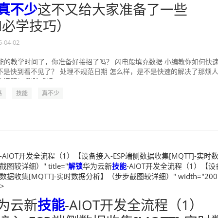
真不少
这不又给大家准备了一些
el必学技巧）
5-04-02
小技能的教学时间了，你准备好接招了吗？ 闪电般填充数据 小编教你如何快
不是快到看不见了？ 处理不规范日期 怎么样，是不是快速的解决了那烦
问题！ 删除或标...
格
技能
真不少
-AIOT开发全流程（1）【设备接入-ESP端侧数据收集[MQTT]-实时
较详细）" title="
解锁
华为云新
技能
-AIOT开发全流程（1）【设
数据收集[MQTT]-实时数据分析】（步步截图较详细）" width="200
">
为云新
技能
-AIOT开发全流程（1）