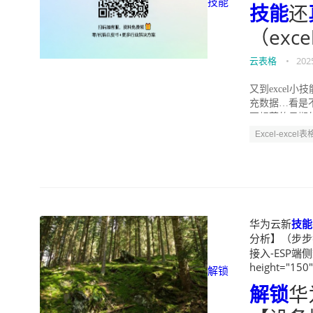
技能
技能
还
（exc
云表格
•
202
又到excel
充数据…看是
不规范的日期的
Excel-excel表
华为云新
技能
分析】（步步截图
接入-ESP端侧
height="150
解锁
解锁
华