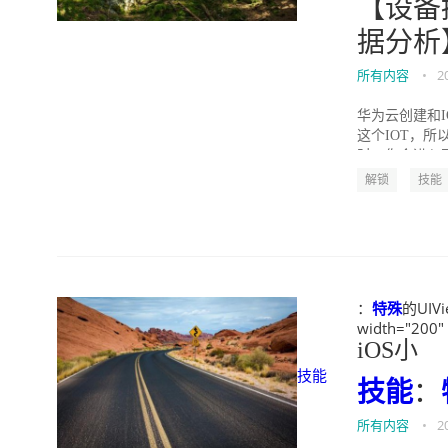
【设备接
据分析
所有内容
•
2
华为云创建和I
这个IOT，
时，你会进入到
解锁
技能
：
特殊
的UIVi
width="200"
iOS小
技能
技能
：
所有内容
•
2