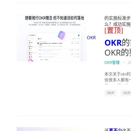
的实施标准步骤
么？成功实施落地O
[置顶]
OKR
OKR
的
OKR
OKR管理
•
2
本文关于okr
信很多人都有
员工一起工作，
OKR
OK
还
真不少
这不