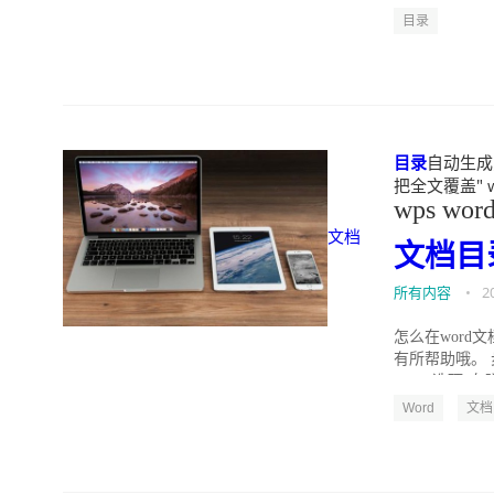
目录
目录
自动生成为
把全文覆盖" wid
wps wor
文档
文档
目
所有内容
•
2
怎么在word
有所帮助哦。 
“word选项”在
Word
文档