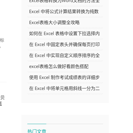
Excel表格转换为Word文档的方法全
解析
Excel 中将公式计算结果转换为纯数
字的多种方法
Excel表格大小调整全攻略
如何在 Excel 表格中设置下拉选择内
、标
容
在 Excel 中固定表头并确保每页打印
。
时都显示表头的方法详解
在 Excel 中实现自定义顺序排序的全
面指南
excel表格怎么做好看颜色搭配
使用 Excel 制作考试成绩表的详细步
骤及技巧
在 Excel 中将单元格用斜线一分为二
拷贝
的方法详解
蓝
热门文章