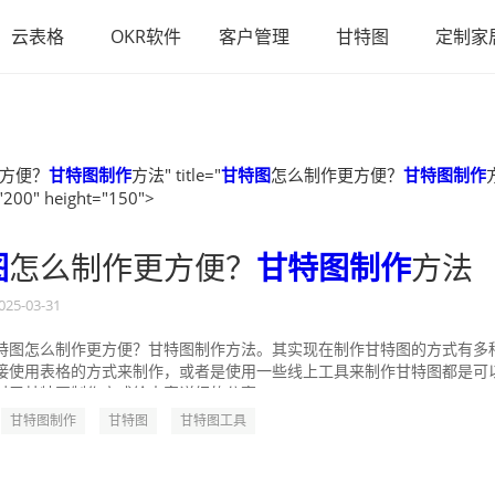
云表格
OKR软件
客户管理
甘特图
定制家
方便？
甘特图制作
方法" title="
甘特图
怎么制作更方便？
甘特图制作
"200" height="150">
图
怎么制作更方便？
甘特图制作
方法
025-03-31
特图怎么制作更方便？甘特图制作方法。其实现在制作甘特图的方式有多
接使用表格的方式来制作，或者是使用一些线上工具来制作甘特图都是可
对于甘特图制作方式给大家详细的分享一...
甘特图制作
甘特图
甘特图工具