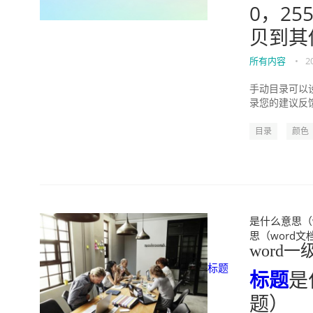
0，2
贝到其
所有内容
•
2
手动目录可以
录您的建议反馈
目录
颜色
是什么意思（w
思（word文档一
word
标题
标题
是
题）