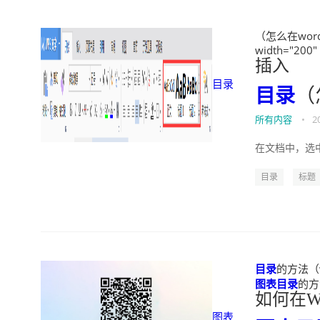
（怎么在word
width="200"
插入
目录
目录
（
所有内容
•
2
在文档中，选中
目录
标题
目录
的方法（w
图表
目录
的方法
如何在W
图表