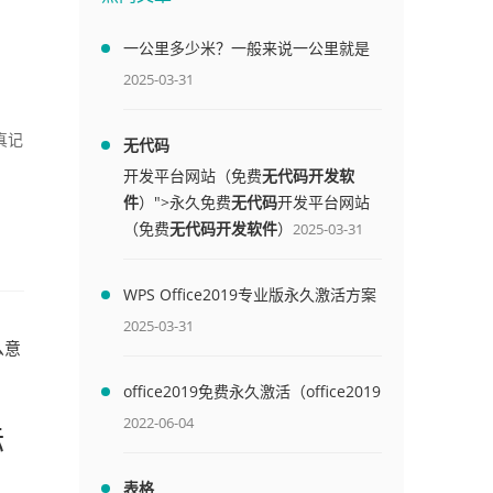
拷
一公里多少米？一般来说一公里就是
1000米
2025-03-31
真记
无代码
开发平台网站（免费
无代码开发软
件
）">永久免费
无代码
开发平台网站
（免费
无代码开发软件
）
2025-03-31
WPS Office2019专业版永久激活方案
(附终身授权序列号)
2025-03-31
么意
office2019免费永久激活（office2019
免费永久激活码）
2022-06-04
标
表格