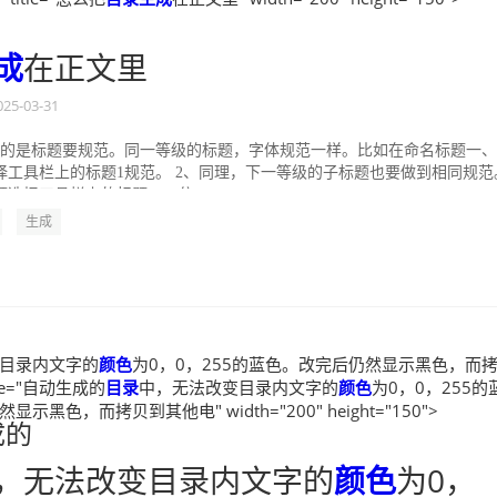
成
在正文里
025-03-31
做的是标题要规范。同一等级的标题，字体规范一样。比如在命名标题一
择工具栏上的标题1规范。 2、同理，下一等级的子标题也要做到相同规范
选择工具栏上的标题二。依...
生成
目录内文字的
颜色
为0，0，255的蓝色。改完后仍然显示黑色，而
tle="自动生成的
目录
中，无法改变目录内文字的
颜色
为0，0，255的
示黑色，而拷贝到其他电" width="200" height="150">
成的
，无法改变目录内文字的
颜色
为0，