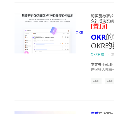
的实施标准步骤
么？成功实施落地O
[置顶]
OKR
OKR
的
OKR
OKR管理
•
2
本文关于okr
信很多人都有
员工一起工作，
OKR
OK
生成
在正文里" 