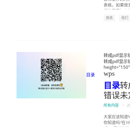
表格，如果很多
们的图表加上相
图表
我们
转成pdf显示
转成pdf显示
height="150
wps
目录
目录
转
错误未
所有内容
•
2
大家应该知道
你知道吗?在1
式。 经过之前