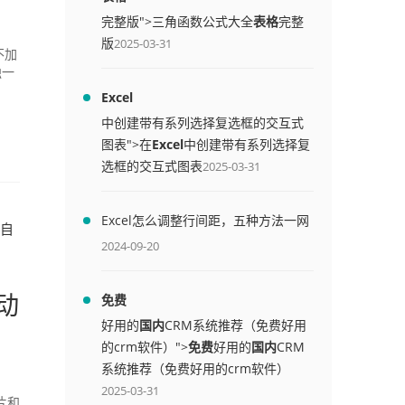
完整版">三角函数公式大全
表格
完整
版
2025-03-31
不加
独一
Excel
中创建带有系列选择复选框的交互式
图表">在
Excel
中创建带有系列选择复
选框的交互式图表
2025-03-31
Excel怎么调整行间距，五种方法一网
自
打尽
2024-09-20
动
免费
好用的
国内
CRM系统推荐（免费好用
的crm软件）">
免费
好用的
国内
CRM
系统推荐（免费好用的crm软件）
2025-03-31
片和