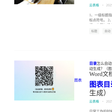
云表格
•
202
1、一级标题
标点符号。 
行，也不加标点
标题
自动
目录
怎么自动生
动生成？（图表目
Word文
图表
图表
目
生成）
云表格
•
202
日常工作的时