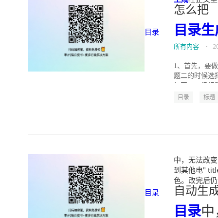
怎么把
目录
生
目录
所有内容
•
2
1、首先，要
题二的时候选
如图，二级标题
目录
标题
中，无法改变
到其他电" ti
色。改完后仍然显
自动生
目录
目录
中