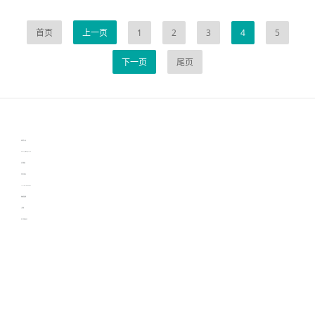
首页
上一页
1
2
3
4
5
下一页
尾页
伙伴云
3D视觉相机资讯
协作机器人资讯
learn english in singapore
生产管理资讯
物流供应链资讯
experiment record software
新加坡英语培训
工单管理
电子元器件资讯中心