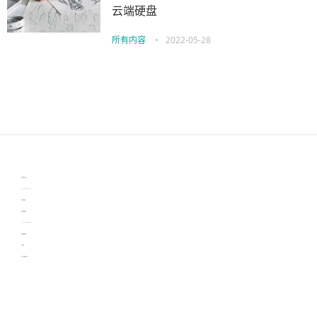
云端硬盘
所有内容
•
2022-05-28
伙伴云
3D视觉相机资讯
协作机器人资讯
learn english in singapore
生产管理资讯
物流供应链资讯
experiment record software
新加坡英语培训
工单管理
电子元器件资讯中心