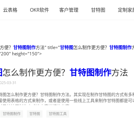
云表格
OKR软件
客户管理
甘特图
定制家
方便？
甘特图制作
方法" title="
甘特图
怎么制作更方便？
甘特图制作
"200" height="150">
图
怎么制作更方便？
甘特图制作
方法
025-03-31
特图怎么制作更方便？甘特图制作方法。其实现在制作甘特图的方式有多
接使用表格的方式来制作，或者是使用一些线上工具来制作甘特图都是可
对于甘特图制作方式给大家详细的分享一...
甘特图制作
甘特图
甘特图工具