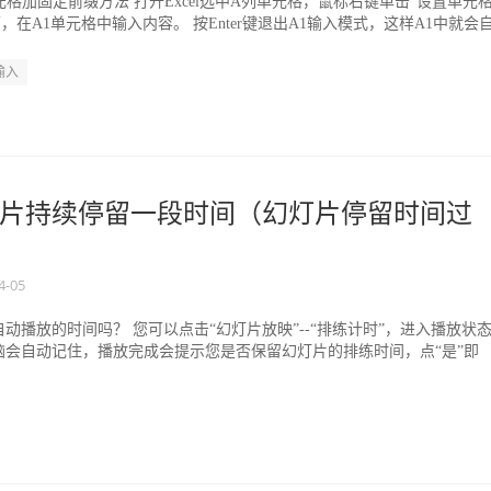
量给单元格加固定前缀方法 打开Excel选中A列单元格，鼠标右键单击“设置单元
，在A1单元格中输入内容。 按Enter键退出A1输入模式，这样A1中就会
输入
片持续停留一段时间（幻灯片停留时间过
4-05
动播放的时间吗？ 您可以点击“幻灯片放映”--“排练计时”，进入播放状
脑会自动记住，播放完成会提示您是否保留幻灯片的排练时间，点“是”即