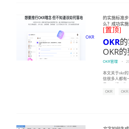
的实施标准步骤
么？成功实施落地O
[置顶]
OKR
OKR
的
OKR
OKR管理
•
2
本文关于okr
信很多人都有
员工一起工作，
OKR
OK
文字如何生成目录