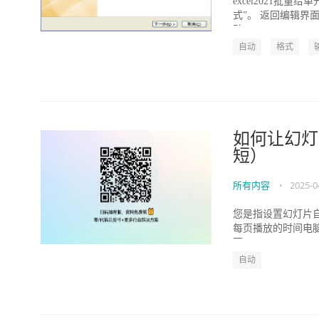
excel2021批
式”。 返回编辑界面
动...
自动
格式
如何让幻灯
短）
所有内容
•
2025-0
您是指设置幻灯片自
每页播放的时间电
可。...
自动