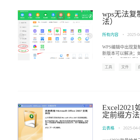
wps无法
法）
所有内容
•
2025-0
WPS编辑中出现复
新版本可以解决；
本 【360桌面助手】.
工具
文件
Excel2
定前缀方法
云表格
•
2025-04-