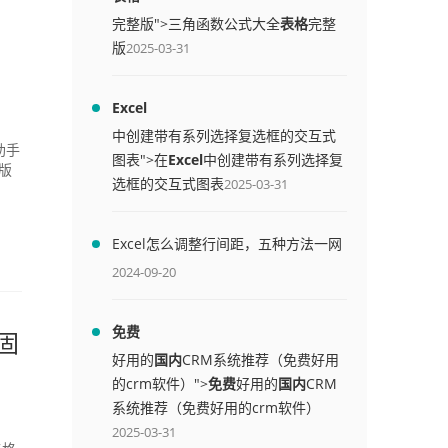
完整版">三角函数公式大全
表格
完整
版
2025-03-31
Excel
中创建带有系列选择复选框的交互式
助手
图表">在
Excel
中创建带有系列选择复
版
选框的交互式图表
2025-03-31
Excel怎么调整行间距，五种方法一网
打尽
2024-09-20
免费
加固
好用的
国内
CRM系统推荐（免费好用
的crm软件）">
免费
好用的
国内
CRM
系统推荐（免费好用的crm软件）
2025-03-31