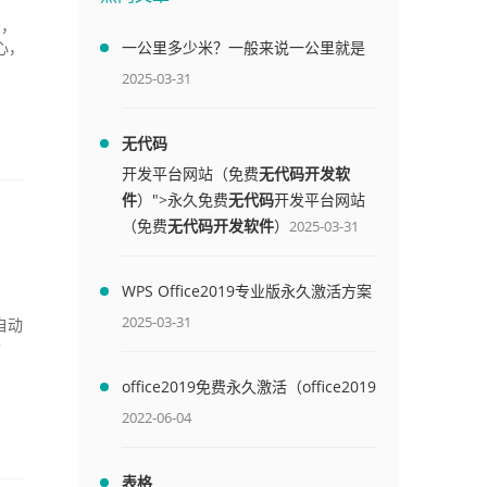
景，
一公里多少米？一般来说一公里就是
心，
1000米
2025-03-31
无代码
开发平台网站（免费
无代码开发软
件
）">永久免费
无代码
开发平台网站
（免费
无代码开发软件
）
2025-03-31
WPS Office2019专业版永久激活方案
(附终身授权序列号)
2025-03-31
自动
功
office2019免费永久激活（office2019
免费永久激活码）
2022-06-04
表格