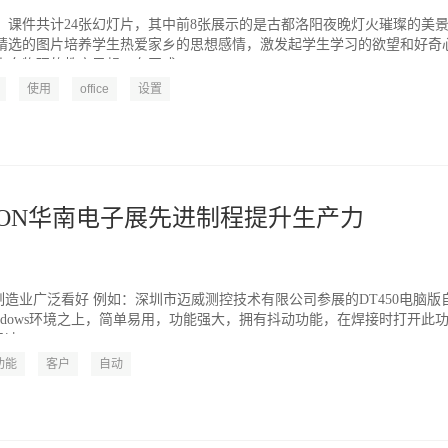
：课件共计24张幻灯片，其中前8张展示的是古都洛阳夜晚灯火璀璨的美
精选的图片培养学生热爱家乡的思想感情，激发起学生学习的欲望和好奇
向物理的教育思想。在正式...
使用
office
设置
EPCON华南电子展先进制程提升生产力
造业广泛看好 例如：深圳市迈威测控技术有限公司参展的DT450电脑版
ndows环境之上，简单易用，功能强大，拥有抖动功能，在焊接时打开此
，...
功能
客户
自动