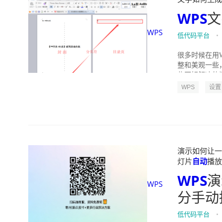
WPS
文
WPS
低代码平台
•
很多时候在用
整和美观一些
些不好解决的问
WPS
设置
演示如何让一
灯片
自动
播放一
WPS
演
WPS
分手动
低代码平台
•