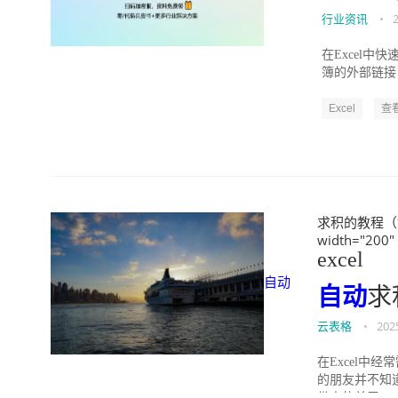
行业资讯
•
在Excel
簿的外部链接
Excel
查
求积的教程（如何
width="200"
excel
自动
自动
求
云表格
•
202
在Excel
的朋友并不知
带来的关于exc