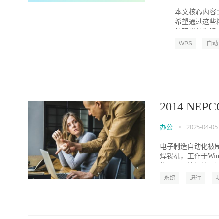
本文核心内容
希望通过这些
体现出从生活走
WPS
自动
2014 N
办公
•
2025-04-05
电子制造自动化被制
焊锡机，工作于Wi
能，可以让焊接更迅速
系统
进行