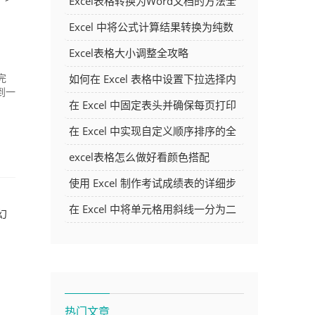
Excel表格转换为Word文档的方法全
解析
Excel 中将公式计算结果转换为纯数
字的多种方法
Excel表格大小调整全攻略
如何在 Excel 表格中设置下拉选择内
完
到一
容
在 Excel 中固定表头并确保每页打印
时都显示表头的方法详解
在 Excel 中实现自定义顺序排序的全
面指南
excel表格怎么做好看颜色搭配
使用 Excel 制作考试成绩表的详细步
骤及技巧
在 Excel 中将单元格用斜线一分为二
幻
的方法详解
热门文章