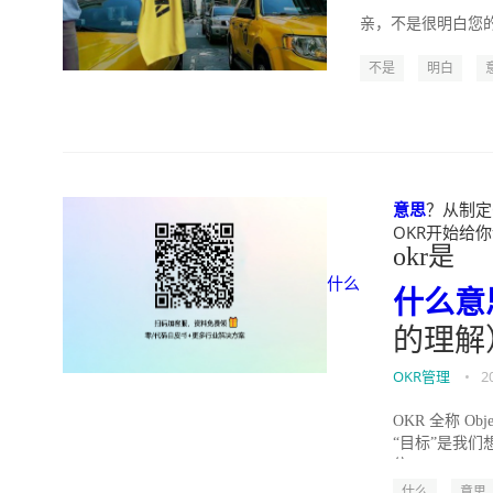
亲，不是很明白您的
不是
明白
意思
？从制定O
OKR开始给你说清
okr是
什么
什么
意
的理解
OKR管理
•
2
OKR 全称 Ob
“目标”是我
位...
什么
意思