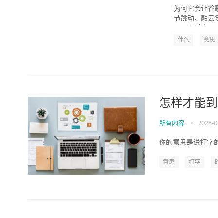
为何它会让谷
节跳动、融云
OKR是英文“Objec
什么
意思
怎样才能到
所有内容
•
2025-0
你的意思是说打字的
意思
打字