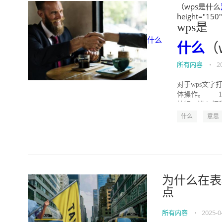
（wps是什么
height="150
wps是
什么
什么
（
所有内容
•
2
对于wps文
体操作。 1、
按钮，进入打印
什么
意思
为什么在表
点
所有内容
•
2025-0