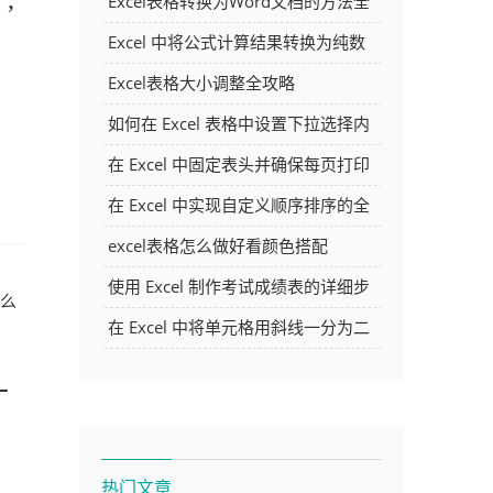
Excel表格转换为Word文档的方法全
解析
Excel 中将公式计算结果转换为纯数
字的多种方法
Excel表格大小调整全攻略
如何在 Excel 表格中设置下拉选择内
容
在 Excel 中固定表头并确保每页打印
时都显示表头的方法详解
在 Excel 中实现自定义顺序排序的全
面指南
excel表格怎么做好看颜色搭配
使用 Excel 制作考试成绩表的详细步
么
骤及技巧
在 Excel 中将单元格用斜线一分为二
的方法详解
什
热门文章