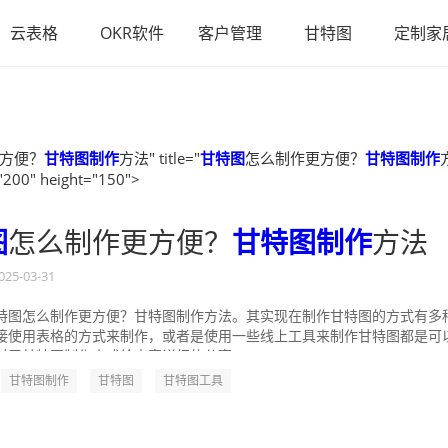
云表格
OKR软件
客户管理
甘特图
定制家
方便？
甘特图制作
方法" title="
甘特图
怎么制作更方便？
甘特图制作
"200" height="150">
图
怎么制作更方便？
甘特图制作
方法
025-03-31
特图怎么制作更方便？甘特图制作方法。其实现在制作甘特图的方式有多
接使用表格的方式来制作，或者是使用一些线上工具来制作甘特图都是可
对于甘特图制作方式给大家详细的分享一...
甘特图制作
甘特图
甘特图工具