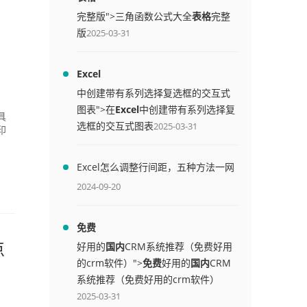
完整版">三角函数公式大全
表格
完整
版
2025-03-31
Excel
中创建带有系列选择复选框的交互式
图表">在
Excel
中创建带有系列选择复
具
选框的交互式图表
2025-03-31
印
Excel怎么调整行间距，五种方法一网
打尽
2024-09-20
免费
好用的
国内
CRM系统推荐（免费好用
点
的crm软件）">
免费
好用的
国内
CRM
系统推荐（免费好用的crm软件）
2025-03-31