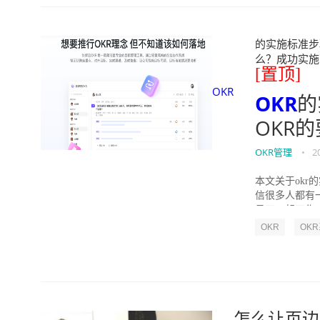
的实施标准步骤
么？成功实施落地O
[置顶]
OKR
OKR
的
OKR
OKR管理
•
2
本文关于okr
信很多人都有
员工一起工作，
OKR
OK
怎么让页边