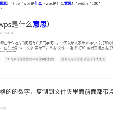
意思
）" title="wps是
什么
（wps是什么
意思
）" width="200"
">
wps是什么
意思
）
025-04-04
字打印在什么地方的问题有许多同学问过，今天就给大家带来wps文字打印的
在左上角“WPS文字”菜单下，单击“文件”，选择“打印”或者直接点击打
设置界面。 ...
Ctrl组合操作快捷键-财务常用快捷键
财务常用快捷键-功能操作快捷键
格的的数字，复制到文件夹里面前面都带
4-03