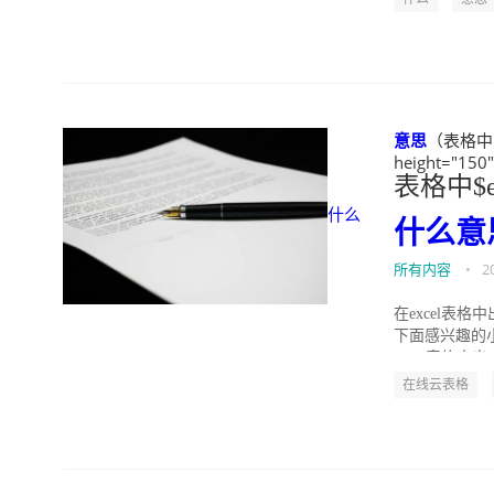
意思
（表格中E+
height="150
表格中$e
什么
什么
意
所有内容
•
2
在excel表
下面感兴趣的小
excel表格中出..
在线云表格