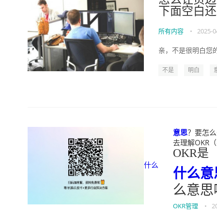
下面空白还
所有内容
•
2025-0
亲，不是很明白您的
不是
明白
意思
？要怎么去
去理解OKR（ok
OKR是
什么
什么
意
么意思
OKR管理
•
2