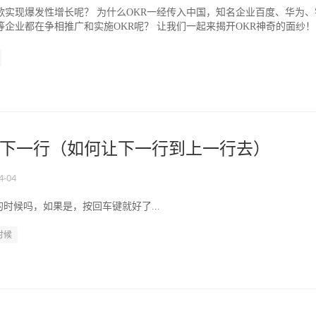
歌实现爆发性增长呢？ 为什么OKR一经传入中国，知名企业百度、华为、
等企业都在争相推广和实施OKR呢？ 让我们一起来揭开OKR神奇的面纱！
tives...
下一行（如何让下一行到上一行去）
4-04
时候吗，如果是，按回车键就好了...
时候