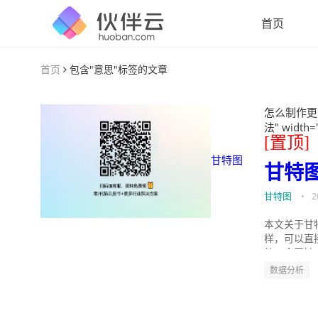
首页
首页
包含"意思"标签的文章
怎么制作更
法" width=
[置顶]
甘特图
甘特
甘特图
•
2
本文关于甘
样，可以直
的。今天针
数据分析