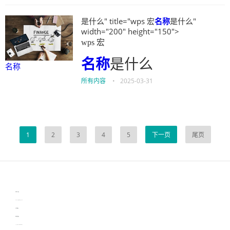
是什么" title="wps 宏
名称
是什么"
width="200" height="150">
wps 宏
名称
是什么
名称
所有内容
•
2025-03-31
1
2
3
4
5
下一页
尾页
伙伴云
3D视觉相机资讯
协作机器人资讯
learn english in singapore
生产管理资讯
物流供应链资讯
experiment record software