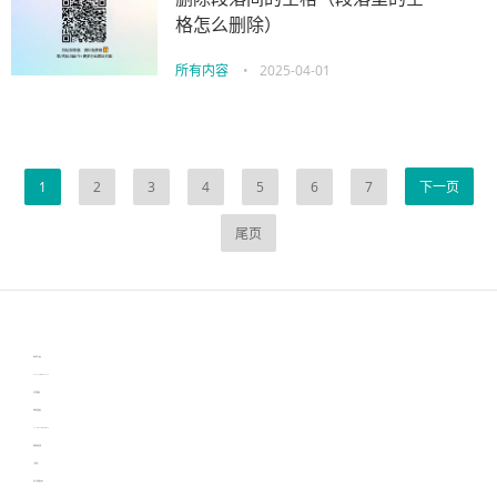
格怎么删除）
所有内容
•
2025-04-01
1
2
3
4
5
6
7
下一页
尾页
伙伴云
3D视觉相机资讯
协作机器人资讯
learn english in singapore
生产管理资讯
物流供应链资讯
experiment record software
新加坡英语培训
工单管理
电子元器件资讯中心