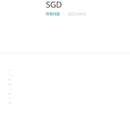
SGD
所有内容
•
2025-04-01
伙伴云
3D视觉相机资讯
协作机器人资讯
learn english in singapore
生产管理资讯
物流供应链资讯
experiment record software
新加坡英语培训
工单管理
电子元器件资讯中心