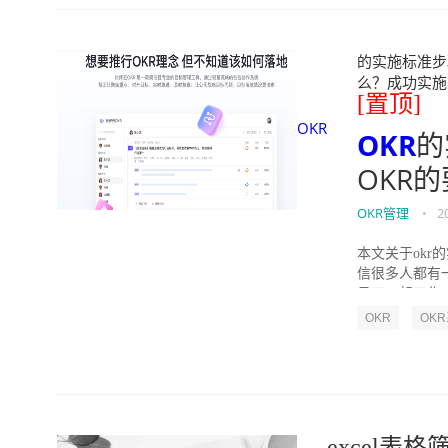
的实施标准步骤
么？成功实施落地O
[置顶]
OKR
OKR
的
OKR
OKR管理
•
2
本文关于okr
信很多人都有
员工一起工作，
OKR
OK
excel