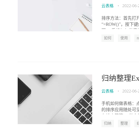
云表格
•
2022-06-
排序方法：首先打开
“=ROW()”，
可。 手机如何做表格
如何
使用
归纳整理Ex
云表格
•
2022-06-
手机如何做表格：
的排序应用随处可
名排序等等。 举个例
归纳
整理
E