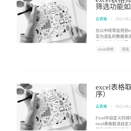
筛选功能如
云表格
•
2022-06-
办公中经常会用到e
及为凌乱的数据表
是小编带来的关于exce
excel表格
筛选
excel
序）
云表格
•
2022-06-
Excel中自定义
excel表格取消
开我们已经选择好的.