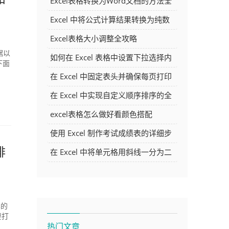
Excel表格转换为Word文档的方法全
解析
Excel 中将公式计算结果转换为纯数
字的多种方法
Excel表格大小调整全攻略
据以
如何在 Excel 表格中设置下拉选择内
下面
容
在 Excel 中固定表头并确保每页打印
时都显示表头的方法详解
在 Excel 中实现自定义顺序排序的全
面指南
excel表格怎么做好看颜色搭配
使用 Excel 制作考试成绩表的详细步
骤及技巧
排
在 Excel 中将单元格用斜线一分为二
的方法详解
享的
要打
热门文章