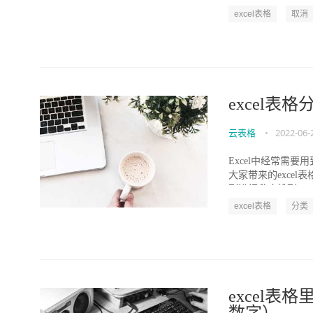
excel表格
取消
excel
云表格
•
2022-06-
Excel中经常需
大家带来的exce
列进行升序排列，对.
excel表格
分类
excel表