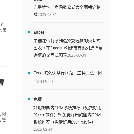
完整版">三角函数公式大全
表格
完整
版
2025-03-31
来的
的表
Excel
中创建带有系列选择复选框的交互式
图表">在
Excel
中创建带有系列选择复
选框的交互式图表
2025-03-31
Excel怎么调整行间距，五种方法一网
打尽
哪
2024-09-20
免费
好用的
国内
CRM系统推荐（免费好用
用肉
的crm软件）">
免费
好用的
国内
CRM
对您
系统推荐（免费好用的crm软件）
2025-03-31