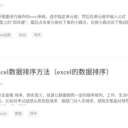
24
需要进行操作的excel表格，选中指定单元格；然后在单元格中输入公式
按下键盘上的“回车键”；最后点击单元格右下角的小圆点，长按小圆点向下拖动
：...
row函数
自动
排序
cel数据排序方法（excel的数据排序）
24
点击查看 排序，顾名思义，就是让数据按照一定的顺序排列。工作、生活
见，比如对考试成绩从高到低排序、按部门对人员排序、按姓氏笔画对领
子，要对下图...
xcel
数据
排序