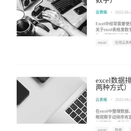
数字）
云表格
•
2022-06-
Excel中经常需
关于excel表格
格，填写相关数据..
excel
在线云表
excel数
两种方式）
云表格
•
2022-06-
在excel中整理
眼观察手动排序肯定
有所帮助。 函数排序.
excel
数据