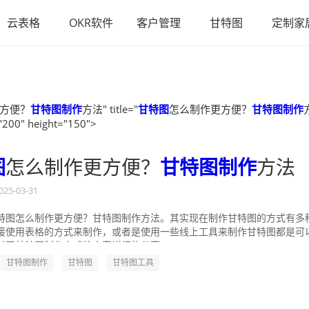
云表格
OKR软件
客户管理
甘特图
定制家
方便？
甘特图制作
方法" title="
甘特图
怎么制作更方便？
甘特图制作
"200" height="150">
图
怎么制作更方便？
甘特图制作
方法
025-03-31
特图怎么制作更方便？甘特图制作方法。其实现在制作甘特图的方式有多
接使用表格的方式来制作，或者是使用一些线上工具来制作甘特图都是可
对于甘特图制作方式给大家详细的分享一...
甘特图制作
甘特图
甘特图工具