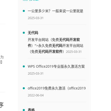
一公里多少米？一般来说一公里就是
1000米
2025-03-31
无代码
开发平台网站（免费
无代码开发软
件
）">永久免费
无代码
开发平台网站
（免费
无代码开发软件
）
2025-03-31
编为
期】
WPS Office2019专业版永久激活方案
(附终身授权序列号)
2025-03-31
office2019免费永久激活（office2019
免费永久激活码）
2022-06-04
序
表格