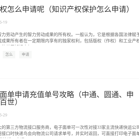
权怎么申请呢（知识产权保护怎么申请）
6-19
智力劳动产生的智力劳动成果的所有权。一般认为，它是根据各国法律赋
或成果所有者在一定期限内享有的独家权利，包括版权（作权）和工业产
的关于知识产权...
怎么
申请
面单申请充值单号攻略（中通、圆通、申
百世）
5-29
大的第三方物流接口服务商，电子面单可一次性对接33家主流快递快运公
用接口时快递鸟会向物流公司请求单号，并实时返回，可直接打印电子面