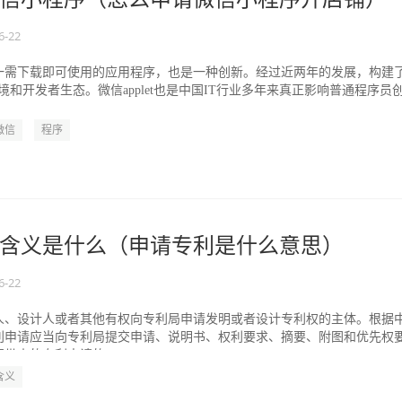
6-22
一需下载即可使用的应用程序，也是一种创新。经过近两年的发展，构建
发环境和开发者生态。微信applet也是中国IT行业多年来真正影响普通程序员
.
微信
程序
含义是什么（申请专利是什么意思）
6-22
人、设计人或者其他有权向专利局申请发明或者设计专利权的主体。根据
利申请应当向专利局提交申请、说明书、权利要求、摘要、附图和优先权
带来的专利申请的...
含义