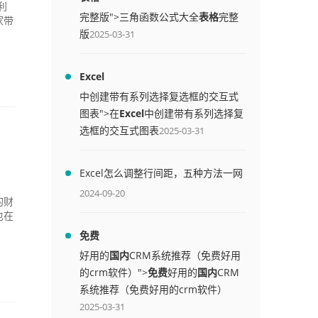
利
完整版">三角函数公式大全
表格
完整
家带
版
2025-03-31
Excel
中创建带有系列选择复选框的交互式
图表">在
Excel
中创建带有系列选择复
选框的交互式图表
2025-03-31
Excel怎么调整行间距，五种方法一网
打尽
2024-09-20
的财
也在
免费
好用的
国内
CRM系统推荐（免费好用
的crm软件）">
免费
好用的
国内
CRM
系统推荐（免费好用的crm软件）
2025-03-31