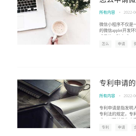
所有内容
•
2022-0
微信小程序不仅是
的微信applet开
成果的一种方式。..
怎么
申请
专利申请的
所有内容
•
2022-0
专利申请是指发明
专利法的规定，专
求。以下就是为大家
专利
申请