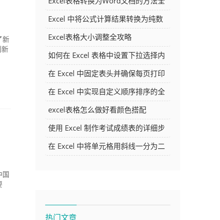
Excel表格转换为Word文档的方法全
解析
Excel 中将公式计算结果转换为纯数
字的多种方法
Excel表格大小调整全攻略
了新
创新
如何在 Excel 表格中设置下拉选择内
容
在 Excel 中固定表头并确保每页打印
时都显示表头的方法详解
在 Excel 中实现自定义顺序排序的全
面指南
excel表格怎么做好看颜色搭配
使用 Excel 制作考试成绩表的详细步
骤及技巧
在 Excel 中将单元格用斜线一分为二
的方法详解
中国
要
热门文章