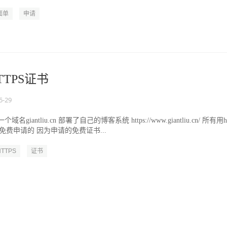
快递、申通...
面单
申请
TPS证书
5-29
iantliu.cn 部署了自己的博客系统 https://www.giantliu.cn/ 所有用ht
rypt免费申请的 因为申请的免费证书...
HTTPS
证书