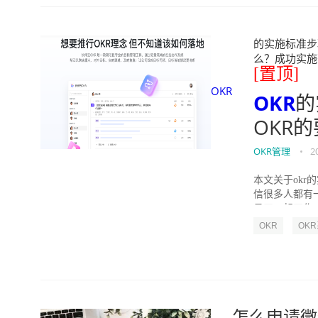
的实施标准步骤
么？成功实施落地O
[置顶]
OKR
OKR
的
OKR
OKR管理
•
2
本文关于okr
信很多人都有
员工一起工作，
OKR
OK
怎么申请微