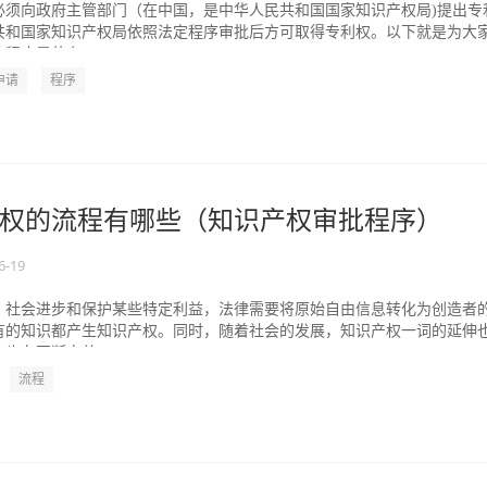
必须向政府主管部门（在中国，是中华人民共和国国家知识产权局)提出专
共和国家知识产权局依照法定程序审批后方可取得专利权。以下就是为大
程序是什么。...
申请
程序
权的流程有哪些（知识产权审批程序）
6-19
、社会进步和保护某些特定利益，法律需要将原始自由信息转化为创造者
有的知识都产生知识产权。同时，随着社会的发展，知识产权一词的延伸
也在不断完善。...
流程