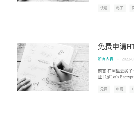
货。 快递鸟支持百世
快递
电子
免费申请HT
所有内容
•
2022-0
前言 在阿里云买了一个域名g
证书是Let’s Enc
免费
申请