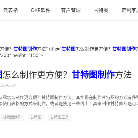
云表格
OKR软件
客户管理
甘特图
定制家
方便？
甘特图制作
方法" title="
甘特图
怎么制作更方便？
甘特图制作
"200" height="150">
图
怎么制作更方便？
甘特图制作
方法
025-03-31
特图怎么制作更方便？甘特图制作方法。其实现在制作甘特图的方式有多
接使用表格的方式来制作，或者是使用一些线上工具来制作甘特图都是可
对于甘特图制作方式给大家详细的分享一...
甘特图制作
甘特图
甘特图工具