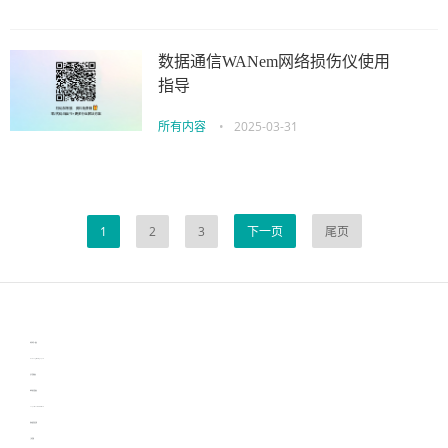
数据通信WANem网络损伤仪使用
指导
所有内容
•
2025-03-31
1
2
3
下一页
尾页
伙伴云
3D视觉相机资讯
协作机器人资讯
learn english in singapore
生产管理资讯
物流供应链资讯
experiment record software
新加坡英语培训
工单管理