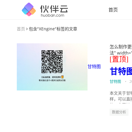
首页
首页
包含"XEngine"标签的文章
怎么制作更
法" width=
[置顶]
甘特图
甘特
甘特图
•
2
本文关于甘
样，可以直
的。今天针
数据分析