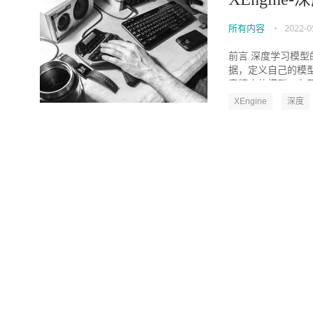
所有内容
•
2022-0
前言 深度学习模
据，定义自己的模型
意精度的模型。有了
XEngine
深度