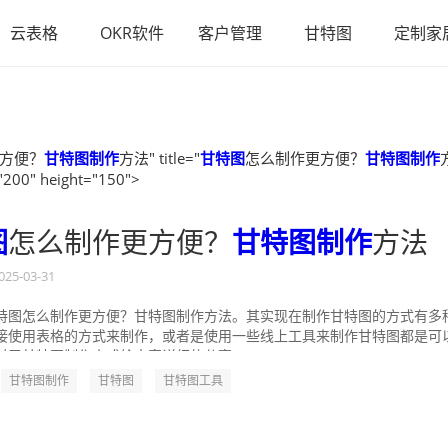
云表格
OKR软件
客户管理
甘特图
定制家
方便？
甘特图制作
方法" title="
甘特图
怎么制作更方便？
甘特图制作
"200" height="150">
图
怎么制作更方便？
甘特图制作
方法
025-03-31
特图怎么制作更方便？甘特图制作方法。其实现在制作甘特图的方式有多
接使用表格的方式来制作，或者是使用一些线上工具来制作甘特图都是可
对于甘特图制作方式给大家详细的分享一...
甘特图制作
甘特图
甘特图工具