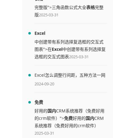
完整版">三角函数公式大全
表格
完整
版
2025-03-31
Excel
中创建带有系列选择复选框的交互式
图表">在
Excel
中创建带有系列选择复
选框的交互式图表
2025-03-31
Excel怎么调整行间距，五种方法一网
打尽
2024-09-20
免费
好用的
国内
CRM系统推荐（免费好用
的crm软件）">
免费
好用的
国内
CRM
系统推荐（免费好用的crm软件）
2025-03-31