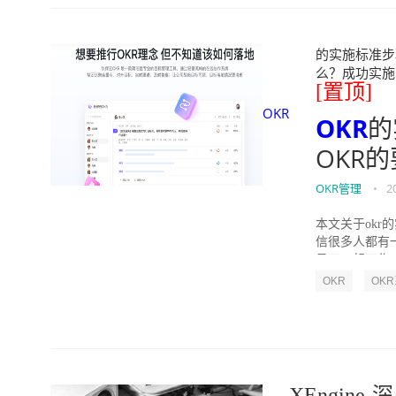
的实施标准步骤
么？成功实施落地O
[置顶]
OKR
OKR
的
OKR
OKR管理
•
2
本文关于okr
信很多人都有
员工一起工作，
OKR
OK
XEngin