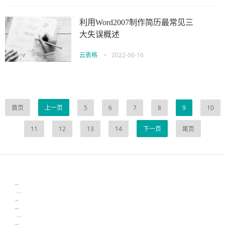
利用Word2007制作简历最常见三
大失误概述
云表格
•
2022-06-16
首页
上一页
5
6
7
8
9
10
11
12
13
14
下一页
尾页
伙伴云
3D视觉相机资讯
协作机器人资讯
learn english in singapore
生产管理资讯
物流供应链资讯
experiment record software
新加坡英语培训