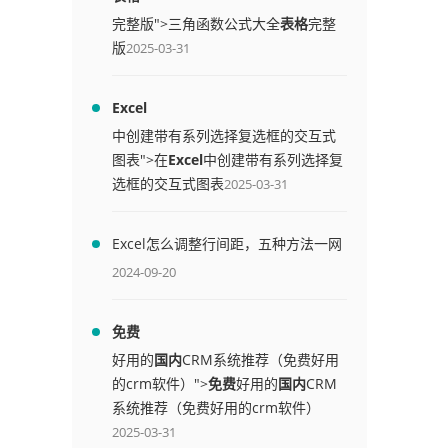
完整版">三角函数公式大全
表格
完整
版
2025-03-31
Excel
中创建带有系列选择复选框的交互式
图表">在
Excel
中创建带有系列选择复
选框的交互式图表
2025-03-31
Excel怎么调整行间距，五种方法一网
打尽
2024-09-20
免费
好用的
国内
CRM系统推荐（免费好用
的crm软件）">
免费
好用的
国内
CRM
系统推荐（免费好用的crm软件）
2025-03-31