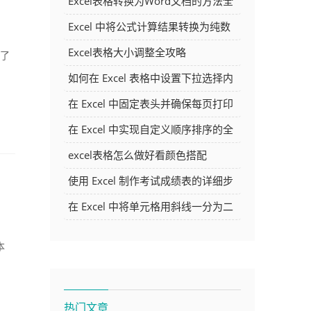
Excel表格转换为Word文档的方法全
解析
Excel 中将公式计算结果转换为纯数
字的多种方法
Excel表格大小调整全攻略
累了
如何在 Excel 表格中设置下拉选择内
容
在 Excel 中固定表头并确保每页打印
时都显示表头的方法详解
在 Excel 中实现自定义顺序排序的全
面指南
excel表格怎么做好看颜色搭配
使用 Excel 制作考试成绩表的详细步
骤及技巧
在 Excel 中将单元格用斜线一分为二
的方法详解
本
热门文章