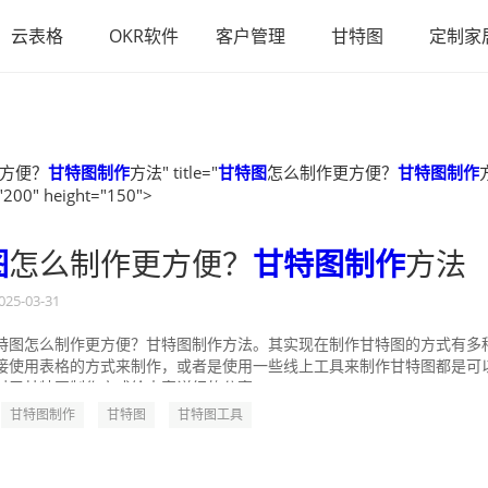
云表格
OKR软件
客户管理
甘特图
定制家
方便？
甘特图制作
方法" title="
甘特图
怎么制作更方便？
甘特图制作
"200" height="150">
图
怎么制作更方便？
甘特图制作
方法
025-03-31
特图怎么制作更方便？甘特图制作方法。其实现在制作甘特图的方式有多
接使用表格的方式来制作，或者是使用一些线上工具来制作甘特图都是可
对于甘特图制作方式给大家详细的分享一...
甘特图制作
甘特图
甘特图工具