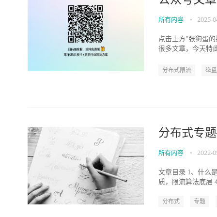
所有内容
•
2025-0
点击上方"张狗蛋的
很多文章，今天特此
(一):B-Tre...
分布式限流
磁盘
分布式专题
所有内容
•
2022-0
文章目录 1、什么
质，限流算法底层 4.1
分布式
专题