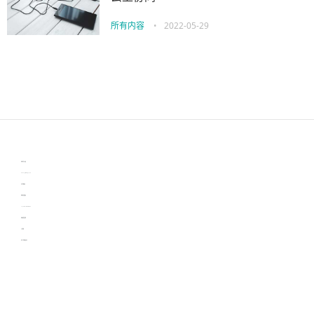
所有内容
•
2022-05-29
伙伴云
3D视觉相机资讯
协作机器人资讯
learn english in singapore
生产管理资讯
物流供应链资讯
experiment record software
新加坡英语培训
工单管理
电子元器件资讯中心