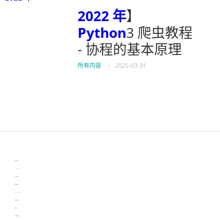
2022 年
】
Python
3 爬虫教程
- 协程的基本原理
所有内容
•
2025-03-31
伙伴云
3D视觉相机资讯
协作机器人资讯
learn english in singapore
生产管理资讯
物流供应链资讯
experiment record software
新加坡英语培训
工单管理
电子元器件资讯中心