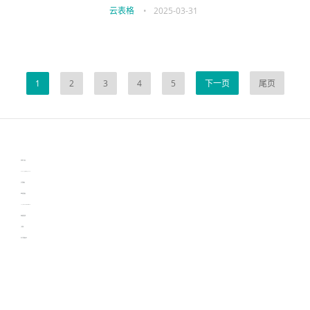
云表格
•
2025-03-31
1
2
3
4
5
下一页
尾页
伙伴云
3D视觉相机资讯
协作机器人资讯
learn english in singapore
生产管理资讯
物流供应链资讯
experiment record software
新加坡英语培训
工单管理
电子元器件资讯中心