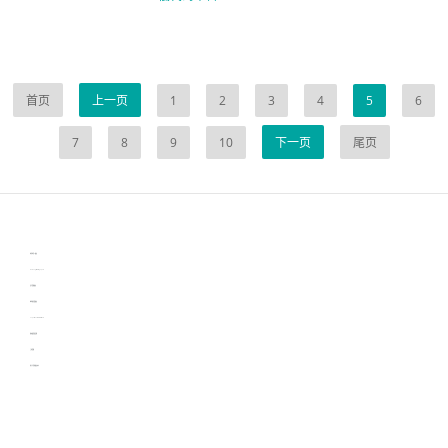
首页
上一页
1
2
3
4
5
6
7
8
9
10
下一页
尾页
伙伴云
3D视觉相机资讯
协作机器人资讯
learn english in singapore
生产管理资讯
物流供应链资讯
experiment record software
新加坡英语培训
工单管理
电子元器件资讯中心