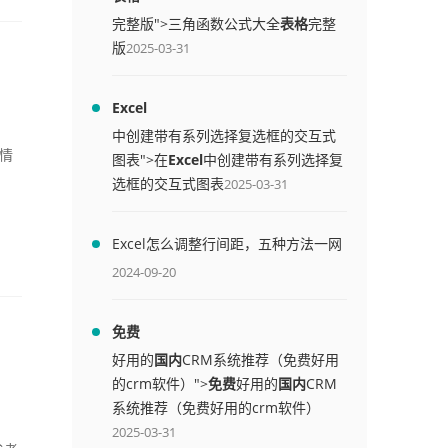
完整版">三角函数公式大全
表格
完整
版
2025-03-31
Excel
中创建带有系列选择复选框的交互式
情
图表">在
Excel
中创建带有系列选择复
选框的交互式图表
2025-03-31
Excel怎么调整行间距，五种方法一网
打尽
2024-09-20
免费
好用的
国内
CRM系统推荐（免费好用
的crm软件）">
免费
好用的
国内
CRM
系统推荐（免费好用的crm软件）
2025-03-31