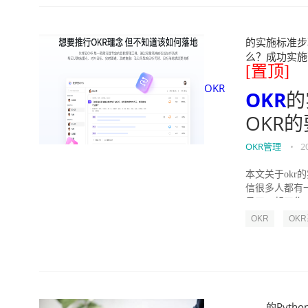
的实施标准步骤
么？成功实施落地O
[置顶]
OKR
OKR
的
OKR
OKR管理
•
2
本文关于okr
信很多人都有
员工一起工作，
OKR
OK
的Pytho