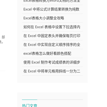
Excel表格转换为Word文档的方法全
解析
Excel 中将公式计算结果转换为纯数
字的多种方法
Excel表格大小调整全攻略
如何在 Excel 表格中设置下拉选择内
容
在 Excel 中固定表头并确保每页打印
。部
法。
时都显示表头的方法详解
在 Excel 中实现自定义顺序排序的全
面指南
excel表格怎么做好看颜色搭配
使用 Excel 制作考试成绩表的详细步
骤及技巧
在 Excel 中将单元格用斜线一分为二
的方法详解
热门文章