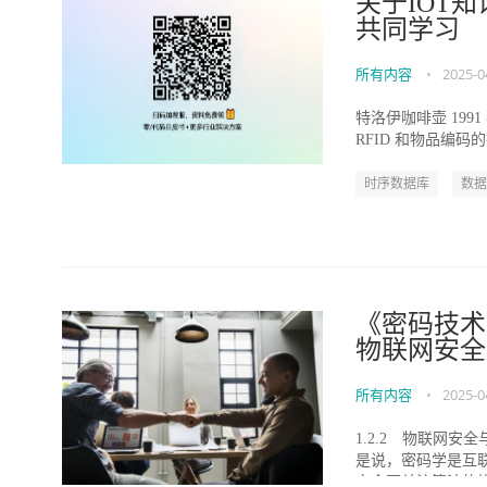
关于IOT
共同学习
所有内容
•
2025-0
特洛伊咖啡壶 199
RFID 和物品编码的
时序数据库
数据
《密码技术与
物联网安全
所有内容
•
2025-0
1.2.2 物联网
是说，密码学是互
安全更关注算法的执