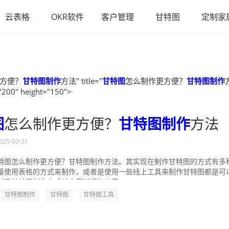
云表格
OKR软件
客户管理
甘特图
定制家
方便？
甘特图制作
方法" title="
甘特图
怎么制作更方便？
甘特图制作
"200" height="150">
图
怎么制作更方便？
甘特图制作
方法
025-03-31
特图怎么制作更方便？甘特图制作方法。其实现在制作甘特图的方式有多
接使用表格的方式来制作，或者是使用一些线上工具来制作甘特图都是可
对于甘特图制作方式给大家详细的分享一...
甘特图制作
甘特图
甘特图工具