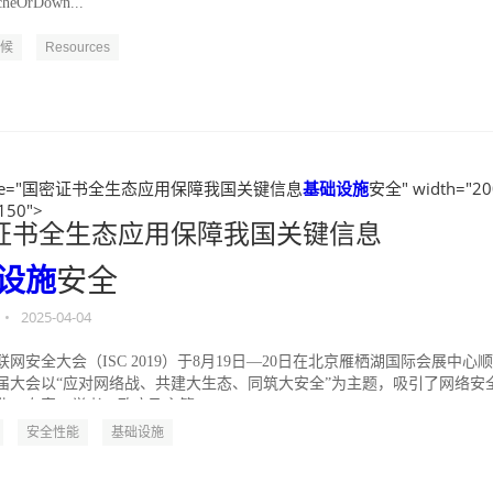
heOrDown...
候
Resources
itle="国密证书全生态应用保障我国关键信息
基础设施
安全" width="20
"150">
证书全生态应用保障我国关键信息
设施
安全
•
2025-04-04
网安全大会（ISC 2019）于8月19日—20日在北京雁栖湖国际会展中心
届大会以“应对网络战、共建大生态、同筑大安全”为主题，吸引了网络安
业、专家、学者、政府及主管...
安全性能
基础设施