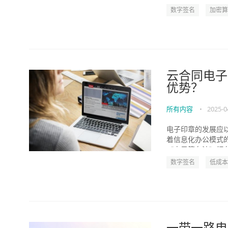
数字签名
加密算
云合同电子
优势？
所有内容
•
2025-0
电子印章的发展应以
着信息化办公模式
《电子签名法》颁布实
数字签名
低成本