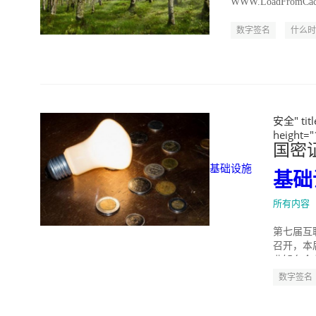
WWW.LoadFromCac
数字签名
什么时
安全" t
height=
国密
基础设施
基础
所有内容
第七届互联
召开，本
业知名企
数字签名