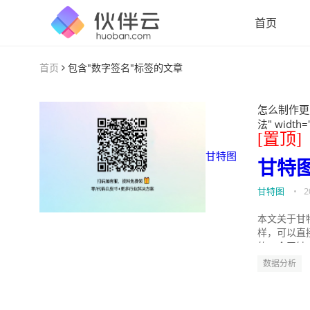
首页
首页
包含"数字签名"标签的文章
怎么制作更
法" width=
[置顶]
甘特图
甘特
甘特图
•
2
本文关于甘
样，可以直
的。今天针
数据分析