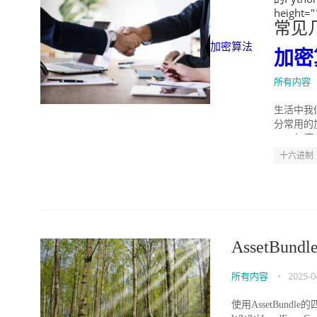
height=
常见
加密算法
加密
所有内容
生活中我
分常用的
MD5加密
十六进制
AssetBu
所有内容
•
2025-0
使用AssetBundle的四种