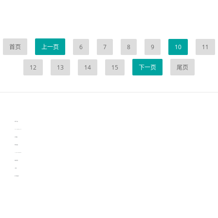
首页
上一页
6
7
8
9
10
11
12
13
14
15
下一页
尾页
伙伴云
3D视觉相机资讯
协作机器人资讯
learn english in singapore
生产管理资讯
物流供应链资讯
experiment record software
新加坡英语培训
工单管理
电子元器件资讯中心