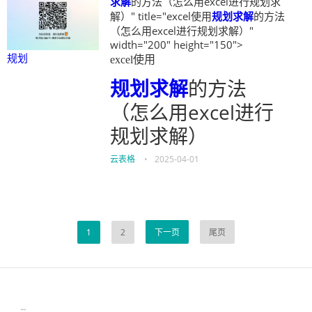
求解
的方法（怎么用excel进行规划求
解）" title="excel使用
规划
求解
的方法
（怎么用excel进行规划求解）"
width="200" height="150">
规划
excel使用
规划
求解
的方法
（怎么用excel进行
规划求解）
云表格
•
2025-04-01
1
2
下一页
尾页
伙伴云
3D视觉相机资讯
协作机器人资讯