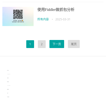
使用Fiddler做抓包分析
所有内容
•
2025-03-31
1
2
下一页
尾页
伙伴云
3D视觉相机资讯
协作机器人资讯
learn english in singapore
生产管理资讯
物流供应链资讯
experiment record software
新加坡英语培训
工单管理
电子元器件资讯中心