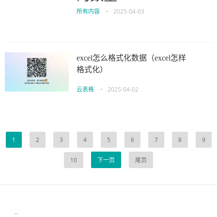
所有内容
•
2025-04-03
excel怎么格式化数据（excel怎样
格式化）
云表格
•
2025-04-02
1
2
3
4
5
6
7
8
9
10
下一页
尾页
伙伴云
3D视觉相机资讯
协作机器人资讯