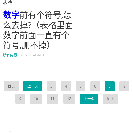
表格
数字
前有个符号,怎
么去掉?（表格里面
数字前面一直有个
符号,删不掉）
所有内容
•
2025-04-01
首页
上一页
3
4
5
6
7
8
9
10
11
12
下一页
尾页
伙伴云
3D视觉相机资讯
协作机器人资讯