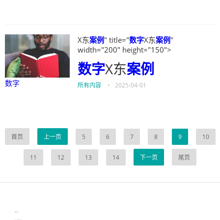
X东
案例
" title="
数字
X东
案例
"
width="200" height="150">
数字
X东
案例
数字
所有内容
•
2025-04-01
首页
上一页
5
6
7
8
9
10
11
12
13
14
下一页
尾页
伙伴云
3D视觉相机资讯
协作机器人资讯
learn english in singapore